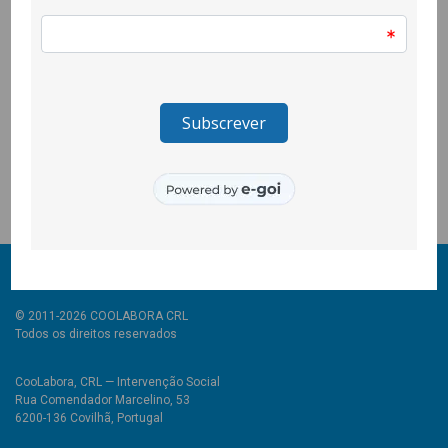
comunidade Sinergias, composta por activistas e profissionais
de instituições do ensino superior e da sociedade civil que
trabalham na área da Educação para a Transformação Social
em Portugal e que tem vindo a fazer uma análise reflexiva
sobre as suas colaborações.
Estes webinares estão disponíveis em
http://sinergiased.org/index.php/biblioteca/ciclo-webinars-2020
© 2011-2026 COOLABORA CRL
Todos os direitos reservados
CooLabora, CRL — Intervenção Social
Rua Comendador Marcelino, 53
6200-136 Covilhã, Portugal