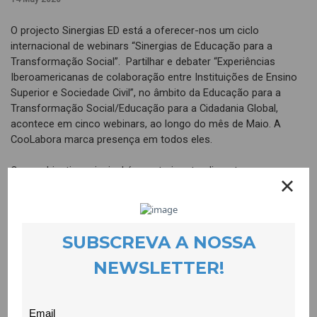
O projecto Sinergias ED está a oferecer-nos um ciclo
internacional de webinars “Sinergias de Educação para a
Transformação Social”. Partilhar e debater “Experiências
Iberoamericanas de colaboração entre Instituições de Ensino
Superior e Sociedade Civil”, no âmbito da Educação para a
Transformação Social/Educação para a Cidadania Global,
acontece em cinco webinars, ao longo do mês de Maio. A
CooLabora marca presença em todos eles.
O seu objectivo principal é construir entendimentos e
posicionamentos conjuntos ao nível iberoamericano na área
da Educação para a Transformação Social, nomeadamente,
sobre o papel da academia e da sua ligação ética e política à
sociedade civil, aos movimentos sociais e à transformação
social.
Este projecto que vai já na sua terceira edição, é promovido
pelo Centro Estudos Africanos da Universidade do Porto e pela
Fundação Gonçalo da Silveira. A CooLabora integra a