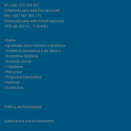
tlf\ +351 275 335 427
(chamada para rede fixa nacional)
tlm\ +351 967 455 775
(chamada para rede móvel nacional)
GPS\ 40.282151, -7.504082
>
Sobre
>Igualdade entre Homens e Mulheres
>Violência doméstica e de Género
>Economia Solidária
>Inclusão Social
>Cidadania
>Recursos
>Projectos Concluídos
>Notícias
>Contactos
Política de Privacidade
Subscreva a nossa Newsletter