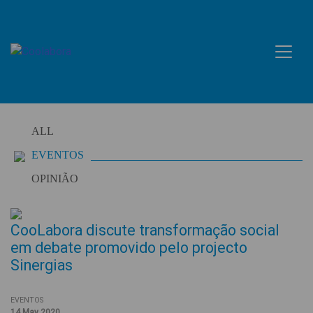
Skip
to
content
ALL
EVENTOS
OPINIÃO
CooLabora discute transformação social
em debate promovido pelo projecto
Sinergias
EVENTOS
14 May 2020