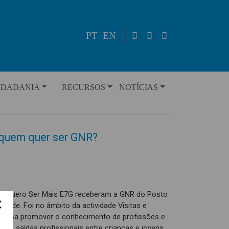
PT
EN
IDADANIA
RECURSOS
NOTÍCIAS
 quem quer ser GNR?
cto Quero Ser Mais E7G receberam a GNR do Posto
 sede. Foi no âmbito da actividade Visitas e
ue visa promover o conhecimento de profissões e
s e saídas profissionais entre crianças e jovens,