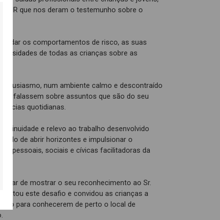
da GNR que nos deram o testemunho sobre o
 abordar os comportamentos de risco, as suas
curiosidades de todas as crianças sobre as
to entusiasmo, num ambiente calmo e descontraído
ovens falassem sobre assuntos que são do seu
ivências quotidianas.
 continuidade e relevo ao trabalho desenvolvido
entido de abrir horizontes e impulsionar o
s pessoais, sociais e cívicas facilitadoras da
deixar de mostrar o seu reconhecimento ao Sr.
ceitou este desafio e convidou as crianças a
osto para conhecerem de perto o local de
.