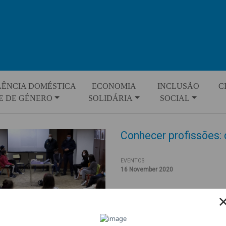
LÊNCIA DOMÉSTICA
ECONOMIA
INCLUSÃO
C
E DE GÉNERO
SOLIDÁRIA
SOCIAL
Conhecer profissões:
EVENTOS
16 November 2020
As crianças e jovens do proje
Territorial do Tortosendo na sua
Estágios “Escolher o Futuro” q
abrir horizontes sobre formaçõe