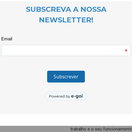
que recebemos profissionais 
exercício desta profissão.
Nesta tarde foi ainda possível
consequências e satisfizer as 
valências deste serviço.
A iniciativa decorreu com mui
e permitiu que as crianças e j
interesse e implícitos às suas v
Esta iniciativa vem permitir dar
junto de crianças e jovens no s
desenvolvimento de competência
sua inclusão social.
A equipa do projecto não pode 
Comandante Rui Estevinho que a
fazerem uma visita guiada ao p
trabalho e o seu funcionamento