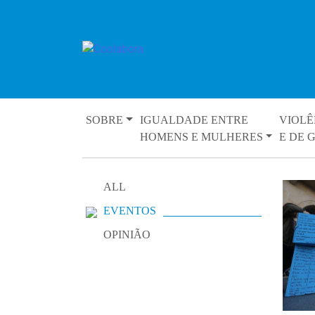
Skip
to
content
SOBRE
IGUALDADE ENTRE
VIOLÊ
HOMENS E MULHERES
E DE 
ALL
EVENTOS
OPINIÃO