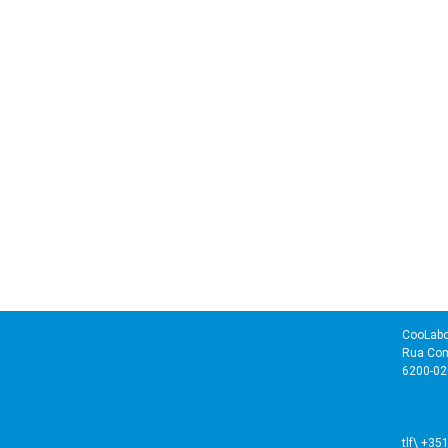
CooLabo
Rua Com
6200-02
tlf\ +35