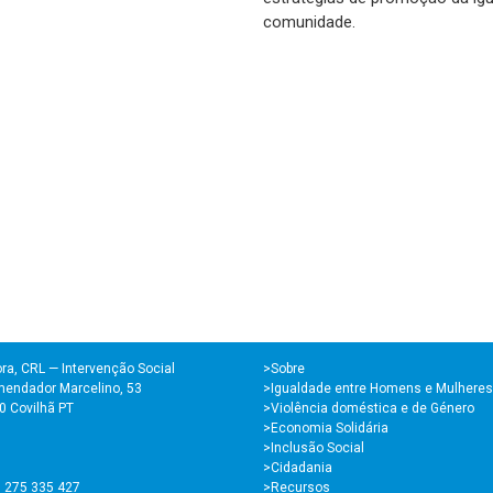
comunidade.
ra, CRL — Intervenção Social
>
Sobre
endador Marcelino, 53
>Igualdade entre Homens e Mulheres
0 Covilhã PT
>Violência doméstica e de Género
>Economia Solidária
>Inclusão Social
>Cidadania
1 275 335 427
>Recursos