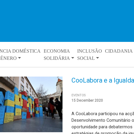
NCIA DOMÉSTICA
ECONOMIA
INCLUSÃO
CIDADANIA
GÉNERO
SOLIDÁRIA
SOCIAL
CooLabora e a Iguald
EVENTOS
15 December 2020
A CooLabora participou na ac
Desenvolvimento Comunitário o
oportunidade para debatermos
estratégias de promoção da ig