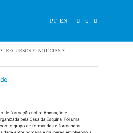
PT
EN
RECURSOS
NOTÍCIAS
ade
ção de formação sobre Animação e
rganizada pela Casa da Esquina. Foi uma
 com o grupo de formandas e formandos
ualdade entre homens e mulheres envolvendo a