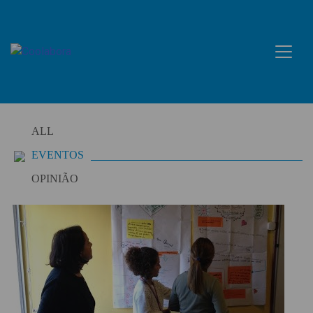
Skip
to
content
ALL
EVENTOS
OPINIÃO