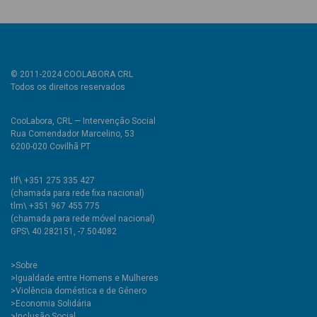
© 2011-2024 COOLABORA CRL
Todos os direitos reservados
CooLabora, CRL — Intervenção Social
Rua Comendador Marcelino, 53
6200-020 Covilhã PT
tlf\ +351 275 335 427
(chamada para rede fixa nacional)
tlm\ +351 967 455 775
(chamada para rede móvel nacional)
GPS\ 40.282151, -7.504082
>
Sobre
>Igualdade entre Homens e Mulheres
>Violência doméstica e de Género
>Economia Solidária
>Inclusão Social