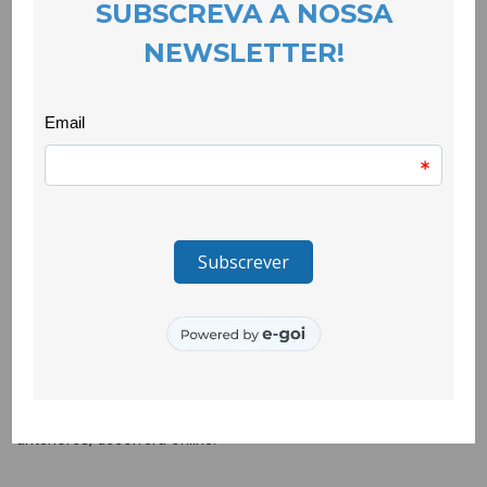
18 January 2021
Terminou mais uma acção de formação acreditada para
docentes promovida pela CooLabora em parceria com o
Centro de Formação da Associação de Escolas da Beira
Interior. Tal como na primeira edição, a avaliação por parte das
18 professoras e professores que a frequentaram foi muito
positiva e pode ser resumida no testemunho de um/a
participante: “A ação foi muito bem estruturada, realço a
qualidade das diferentes intervenções das formadoras, a
forma abrangente das abordagens teve particular atenção às
situações vividas pelos formandos nos diferentes contextos
que representam as suas escolas ou agrupamentos. Os temas
tratados e os recursos disponibilizados são, por si, boas
ferramentas de trabalho e que irei utilizar na minha “praxis”
letiva.”
Em breve terá início a 3ª e última acção que, tal como as
anteriores, decorrerá online.