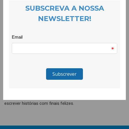
Lápis Solidários voltam para escrever finais
felizes
EVENTOS
18 January 2021
Já começou a 2ª edição dos “Lápis Solidários”.
Uma iniciativa promovida pelo Entre Mundos e pela CooLabora
com o objectivo de apoiar famílias de contextos vulneráveis e
ao mesmo tempo o comércio local da Covilhã.
Desta vez, os lápis estão à venda nas lojas Rei dos Preços,
Império das Carnes e Meu Super Tortosendo, sendo que o
valor total angariado será investido nas próprias lojas para
compra de bens essenciais. Uma parceria feliz que ajuda a
escrever histórias com finais felizes.