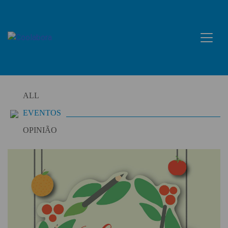
Skip
to
content
ALL
EVENTOS
OPINIÃO