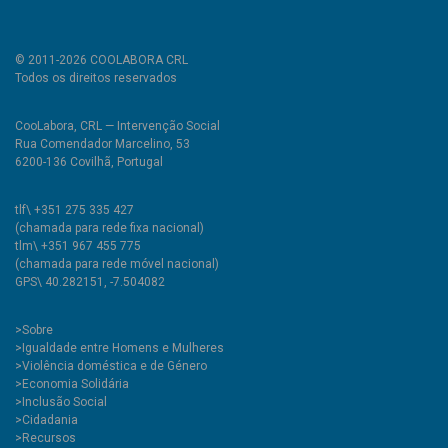
© 2011-2026 COOLABORA CRL
Todos os direitos reservados
CooLabora, CRL — Intervenção Social
Rua Comendador Marcelino, 53
6200-136 Covilhã, Portugal
tlf\ +351 275 335 427
(chamada para rede fixa nacional)
tlm\ +351 967 455 775
(chamada para rede móvel nacional)
GPS\ 40.282151, -7.504082
>
Sobre
>Igualdade entre Homens e Mulheres
>Violência doméstica e de Género
>Economia Solidária
>Inclusão Social
>Cidadania
>Recursos