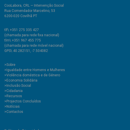
CooLabora, CRL — Intervenção Social
Rua Comendador Marcelino, 53
6200-020 Covilhã PT
tlf\ +351 275 335 427
(chamada para rede fixa nacional)
tlm\ +351 967 455 775
(chamada para rede móvel nacional)
GPS\ 40.282151, -7.504082
>
Sobre
>Igualdade entre Homens e Mulheres
>Violência doméstica e de Género
>Economia Solidária
>Inclusão Social
>Cidadania
>Recursos
>Projectos Concluídos
>Notícias
>Contactos