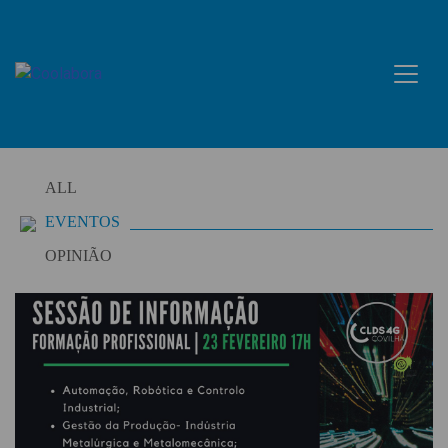
Skip
to
content
ALL
EVENTOS
OPINIÃO