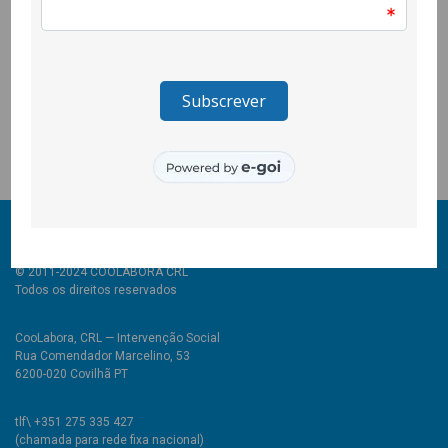
qualquer pessoa pode partilhar ofertas de emprego e
formação do território do concelho da Covilhã, disponibilizar e
promover serviços ou competências pessoais.
A adesão ao grupo pode ser feita através deste link:
https://www.facebook.com/groups/1487567034778603
© 2011-2024 COOLABORA CRL
Todos os direitos reservados
CooLabora, CRL — Intervenção Social
Rua Comendador Marcelino, 53
6200-020 Covilhã PT
tlf\ +351 275 335 427
(chamada para rede fixa nacional)