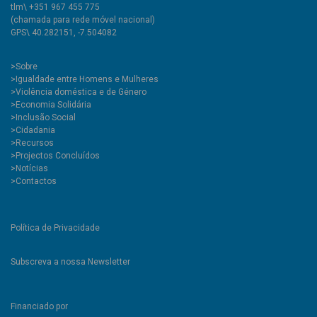
tlm\ +351 967 455 775
(chamada para rede móvel nacional)
GPS\ 40.282151, -7.504082
>
Sobre
>Igualdade entre Homens e Mulheres
>Violência doméstica e de Género
>Economia Solidária
>Inclusão Social
>Cidadania
>Recursos
>Projectos Concluídos
>Notícias
>Contactos
Política de Privacidade
Subscreva a nossa Newsletter
Financiado por