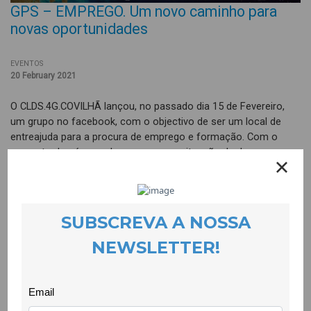
GPS – EMPREGO. Um novo caminho para
novas oportunidades
EVENTOS
20 February 2021
O CLDS.4G.COVILHÃ lançou, no passado dia 15 de Fevereiro,
um grupo no facebook, com o objectivo de ser um local de
entreajuda para a procura de emprego e formação. Com o
aumento do número de pessoas em situação de desemprego,
este grupo pretende ser um espaço alternativo, dinâmico e
sobretudo facilitador de novas oportunidades laborais e
formativas.
O que diferencia o grupo de outros semelhantes é o facto de
ser gerido pela equipa do CLDS.4G.COVILHÃ que pode apoiar e
prestar informações aos seus membros em todo o processo
de procura, candidatura e integração. Desde a construção do
CV e Carta de Apresentação, ao encaminhamento para ofertas
de emprego, e à integração profissional. Para além disso,