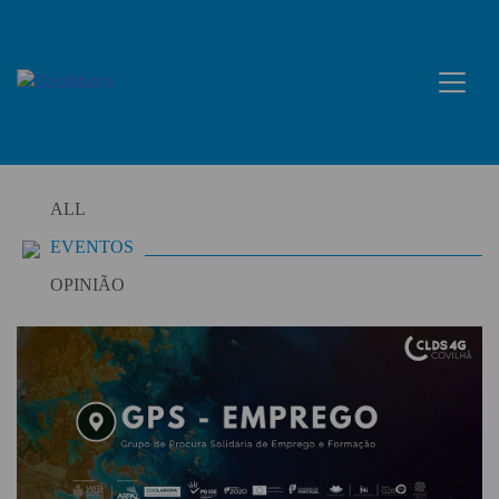
Skip
to
content
ALL
EVENTOS
OPINIÃO