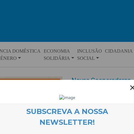
NCIA DOMÉSTICA
ECONOMIA
INCLUSÃO
CIDADANIA
GÉNERO
SOLIDÁRIA
SOCIAL
Novas Cooperadoras
EVENTOS
15 April 2021
Amélia Augusto e Marta Vilari
Na última assembleia geral da C
a concessão do estatuto de co