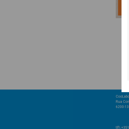
CooLabo
Rua Com
6200-136
tlf\ +35