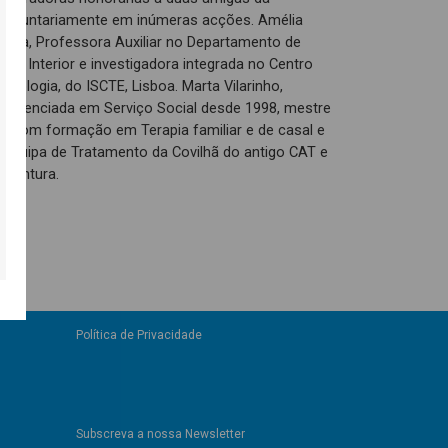
 voluntariamente em inúmeras acções. Amélia
ogia, Professora Auxiliar no Departamento de
ira Interior e investigadora integrada no Centro
ciologia, do ISCTE, Lisboa. Marta Vilarinho,
é Licenciada em Serviço Social desde 1998, mestre
 e com formação em Terapia familiar e de casal e
 Equipa de Tratamento da Covilhã do antigo CAT e
 pintura.
Política de Privacidade
Subscreva a nossa Newsletter