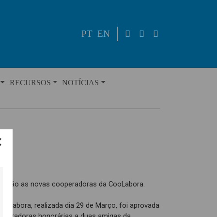
PT
EN
RECURSOS
NOTÍCIAS
nho são as novas cooperadoras da CooLabora.
ooLabora, realizada dia 29 de Março, foi aprovada
operadoras honorárias a duas amigas da