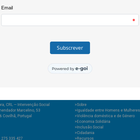
CooLabora que têm participado
Augusto é doutorada em Sociol
Sociologia da Universidade da Be
de Investigação e Estudos de So
natural da Gafanha da Nazaré, 
em famílias e sistemas sociais
sociodrama. Exerce funções na
desde 2008 dedica-se também à
ra, CRL — Intervenção Social
>
Sobre
endador Marcelino, 53
>Igualdade entre Homens e Mulheres
 Covilhã, Portugal
>Violência doméstica e de Género
>Economia Solidária
>Inclusão Social
>Cidadania
1 275 335 427
>Recursos