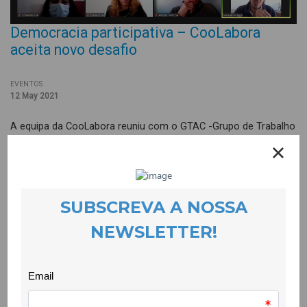
Democracia participativa – CooLabora
aceita novo desafio
EVENTOS
12 May 2021
A equipa da CooLabora reuniu com o GTAC -Grupo de Trabalho
para Assembleias de Cidadãos representado por Alcides
Barbosa e Manuel Arriaga, respondendo ao desafio que nos
lançaram para nos envolvermos activamente nesta iniciativa.
As Assembleias de Cidadãos têm o propósito de trazer algo
novo para o debate político em Portugal: a voz, reflectida e
informada, de cidadãos e cidadãs comuns, envolvendo as
pessoas participantes na elaboração de políticas públicas.
Desenvolvem-se através de uma metodologia inclusiva,
participativa e inovadora. Pessoas comuns, que espelhem a
diversidade da sociedade portuguesa, são convidadas a
escutar e questionar, a analisar informação e a reflectir sobre