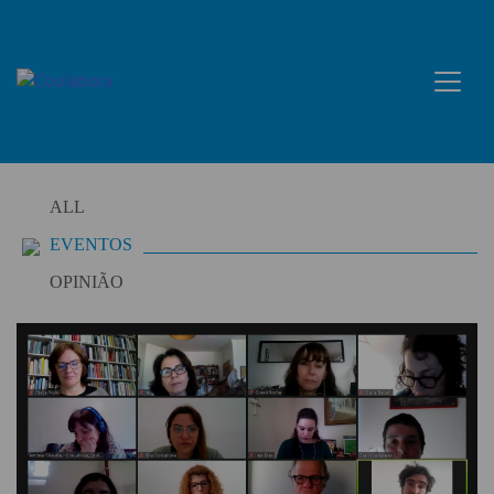
Skip
to
content
ALL
EVENTOS
OPINIÃO