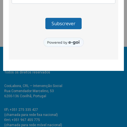
um tema com vista à mudança e uma participação activa na
defesa da igualdade, justiça e transformação social. A
CooLabora aceitou o desafio e iremos caminhar
conjuntamente no reforço da democracia portuguesa.
© 2011-2026 COOLABORA CRL
Todos os direitos reservados
CooLabora, CRL — Intervenção Social
Rua Comendador Marcelino, 53
6200-136 Covilhã, Portugal
tlf\ +351 275 335 427
(chamada para rede fixa nacional)
tlm\ +351 967 455 775
(chamada para rede móvel nacional)