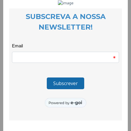
rua, na comunidade e na natureza. Dedica-se a crianças do 1º
ciclo da Escola Largo da Feira com o objectivo de explorar os
conteúdos disciplinares fora da sala de aula de modo a
promover uma maior ligação da criança ao meio envolvente,
desenvolver o gosto pela descoberta e promover as
aprendizagens baseadas na experiência.
As primeiras sessões têm vindo a ser dedicadas ao projecto
de construção de uma horta na escola proporcionando a
exploração de áreas como a matemática, a língua portuguesa
e as expressões artísticas. Vai continuar nos próximos tempos
e integrar o Estudo do Meio com a descoberta e conhecimento
das plantas.
A actividade Escola na Rua – Laboratórios de Aprendizagens
insere-se no âmbito do Domínio da Autonomia Curricular e
enquadrará um PPIP – Projecto-piloto de Inovação
Pedagógica, que pretende promover o sucesso e a qualidade
das aprendizagens de todos os alunos e alunas. Baseia-se na
metodologia PRO(G)NATURA em que se procura, no âmbito da