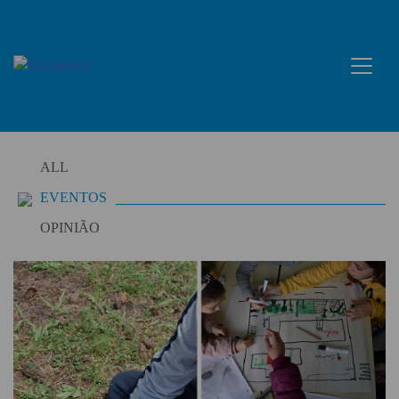
Skip
to
content
ALL
EVENTOS
OPINIÃO