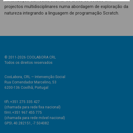
flexibilização curricular, ensinar as áreas de estudo em
projectos multidisciplinares numa abordagem de exploração da
natureza integrando a linguagem de programação Scratch.
© 2011-2026 COOLABORA CRL
Todos os direitos reservados
CooLabora, CRL — Intervenção Social
Rua Comendador Marcelino, 53
6200-136 Covilhã, Portugal
tlf\ +351 275 335 427
(chamada para rede fixa nacional)
tlm\ +351 967 455 775
(chamada para rede móvel nacional)
GPS\ 40.282151, -7.504082