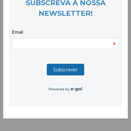
Nestas sessões foi possível conhecer e reflectir sobre
reacções do corpo e da mente quando são afectados por
estes problemas e que manifestações podem resultar tanto
ao nível individual, no que respeita ao temperamento e
desempenho escolar, como ao nível social nos
relacionamentos interpessoais entre pares.
As sessões que se baseiam em dinâmicas e jogos
pedagógicos foram dinamizadas no âmbito da actividade
Inclusão em Acção que tem como objectivo sensibilizar para a
gestão de conflitos, a cooperação, a igualdade e não
discriminação, o diálogo intercultural, pretendendo assim
desconstruir estereótipos que ainda persistem e promover
uma cultura de paz e não violência e uma escola mais
inclusiva.
O seu sucesso permitiu identificar outras prioridades de
trabalho com cada uma das turmas.