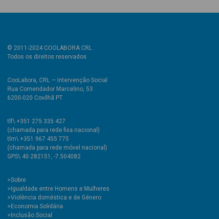
© 2011-2024 COOLABORA CRL
Todos os direitos reservados
CooLabora, CRL — Intervenção Social
Rua Comendador Marcelino, 53
6200-020 Covilhã PT
tlf\ +351 275 335 427
(chamada para rede fixa nacional)
tlm\ +351 967 455 775
(chamada para rede móvel nacional)
GPS\ 40.282151, -7.504082
>
Sobre
>Igualdade entre Homens e Mulheres
>Violência doméstica e de Género
>Economia Solidária
>Inclusão Social