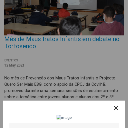
Mês de Maus tratos Infantis em debate no
Tortosendo
EVENTOS
12 May 2021
No mês de Prevenção dos Maus Tratos Infantis o Projecto
Quero Ser Mais E8G, com o apoio da CPCJ da Covilhã,
promoveu durante uma semana sessões de esclarecimento
sobre a temática entre jovens alunos e alunas dos 2º e 3º
ciclos do Tortosendo com o objectivo de ajudar a identificar
tipos e sinais de maus tratos infantis, dar a conhecer as
entidades locais a que podem recorrer caso queiram denunciar
situações ou pretendam pedir ajuda.