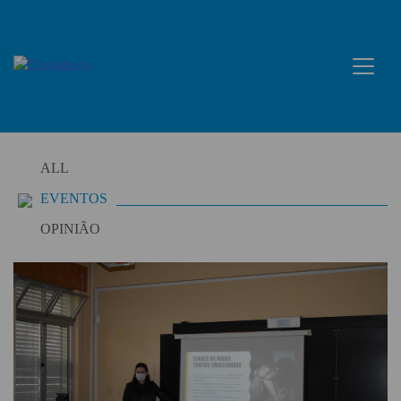
Skip
to
content
ALL
EVENTOS
OPINIÃO