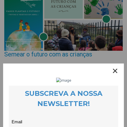
Semear o futuro com as crianças
EVENTOS
12 May 2021
Nos dias 27 e 28 de Abril, a equipa do CLDS.4G.COVILHÃ
realizou duas sessões com as crianças do Jardim de Infância
e da Escola Básica da Vila do Carvalho, no âmbito das
comemorações do Dia da Terra.
Na primeira sessão reflectiu-se, através de jogos didáticos,
sobre o que podemos fazer pela saúde do nosso planeta e