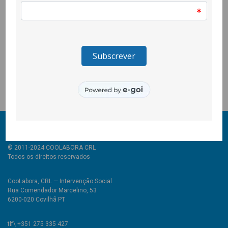
quais as responsabilidades que todos e todas,
independentemente das nossas idades, devemos ter para
cuidar da Terra.
Na segunda sessão, metemos as mãos na terra da horta da
escola, onde semeámos frutas e vegetais com as crianças, e
foi caso para dizer que “de pequenino se torce o pepino”.
© 2011-2024 COOLABORA CRL
Todos os direitos reservados
CooLabora, CRL — Intervenção Social
Rua Comendador Marcelino, 53
6200-020 Covilhã PT
tlf\ +351 275 335 427