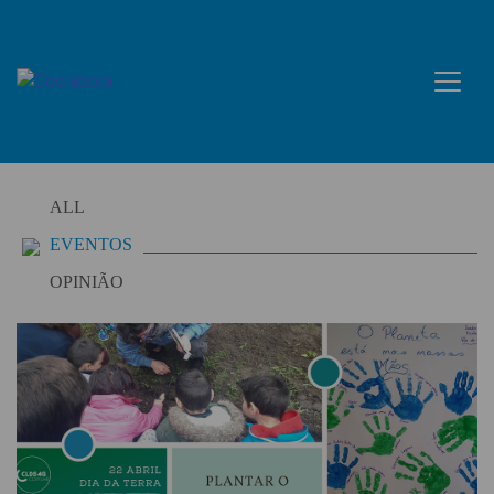
Skip
to
content
ALL
EVENTOS
OPINIÃO