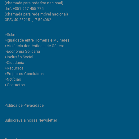
(chamada para rede fixa nacional)
tlm\ +351 967 455 775
(chamada para rede móvel nacional)
GPS\ 40.282151, -7.504082
>
Sobre
>Igualdade entre Homens e Mulheres
>Violência doméstica e de Género
>Economia Solidária
>Inclusão Social
>Cidadania
>Recursos
>Projectos Concluídos
>Notícias
>Contactos
Política de Privacidade
Subscreva a nossa Newsletter