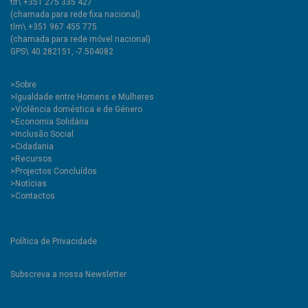
tlf\ +351 275 335 427
(chamada para rede fixa nacional)
tlm\ +351 967 455 775
(chamada para rede móvel nacional)
GPS\ 40.282151, -7.504082
>
Sobre
>Igualdade entre Homens e Mulheres
>Violência doméstica e de Género
>Economia Solidária
>Inclusão Social
>Cidadania
>Recursos
>Projectos Concluídos
>Notícias
>Contactos
Política de Privacidade
Subscreva a nossa Newsletter