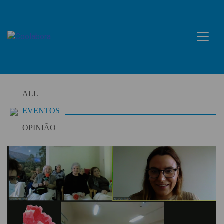
Skip
to
content
ALL
EVENTOS
OPINIÃO