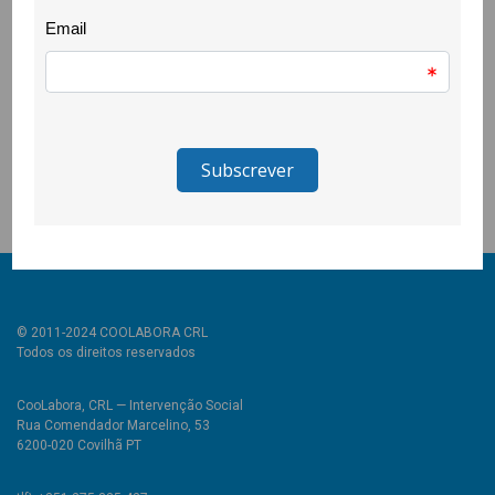
Depois da sessão as equipas técnicas do CLDS.4G.Covilhã e da
Residência Sénior – Oliveirinhas encontraram-se com a
professora e com os alunos e alunas à porta da escola para
receberem desenhos e uma carta dirigida aos “Queridos avós
do Lar Oliveirinhas”. Em troca, as crianças receberam cravos
que os idosos e idosas.
© 2011-2024 COOLABORA CRL
Todos os direitos reservados
CooLabora, CRL — Intervenção Social
Rua Comendador Marcelino, 53
6200-020 Covilhã PT