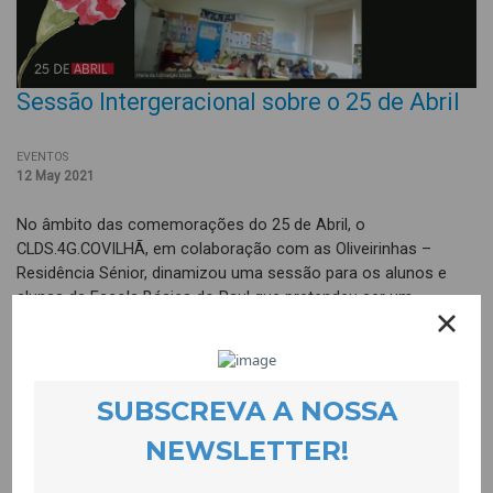
Sessão Intergeracional sobre o 25 de Abril
EVENTOS
12 May 2021
No âmbito das comemorações do 25 de Abril, o
CLDS.4G.COVILHÃ, em colaboração com as Oliveirinhas –
Residência Sénior, dinamizou uma sessão para os alunos e
alunas da Escola Básica do Paul que pretendeu ser um
momento de partilha sobre o que foi e qual a importância do
25 de Abril.
Os/As residentes das Oliveirinhas partilharam os seus
testemunhos, mostraram uma recriação do 25 de Abril de 74 e
ainda responderam às curiosidades das crianças. Foi um
encontro online, mas que não podia ter aproximado mais estas
duas gerações.