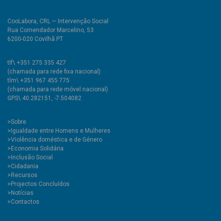
CooLabora, CRL — Intervenção Social
Rua Comendador Marcelino, 53
6200-020 Covilhã PT
tlf\ +351 275 335 427
(chamada para rede fixa nacional)
tlm\ +351 967 455 775
(chamada para rede móvel nacional)
GPS\ 40.282151, -7.504082
>
Sobre
>Igualdade entre Homens e Mulheres
>Violência doméstica e de Género
>Economia Solidária
>Inclusão Social
>Cidadania
>Recursos
>Projectos Concluídos
>Notícias
>Contactos