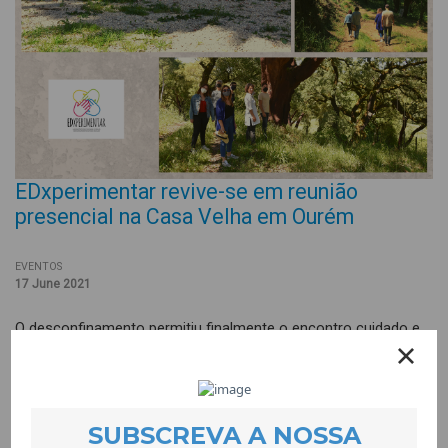
EDxperimentar revive-se em reunião
presencial na Casa Velha em Ourém
EVENTOS
17 June 2021
O desconfinamento permitiu finalmente o encontro cuidado e
presencial entre as parcerias dos vários territórios que incluem
o projecto EDxperimentar. O encontro deu-se em Maio, no
espaço da Casa Velha em Ourém, um local com uma beleza
natural envolvente tão rica que enriqueceu os debates em prol
dos Laboratórios a acontecer em cada território, assim como,