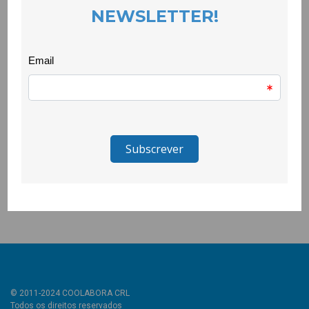
a construção do recurso pedagógico a ser lançado ainda este
ano.
Foi um encontro que restabeleceu as energias e a criatividade
através da partilha ao vivo.
Podem acompanhar o desenvolvimento do projecto e as suas
aprendizagens através do site
www.edxperimentar.fgs.org.pt
O projeto
EDxperimentar – Laboratórios de Cidadania Global &
Desenvolvimento em meio escolar
é co-financiado pelo
Camões, Instituto da Cooperação e da Língua
e pela União
Europeia no âmbito do Projeto Presidência “Por uma Europa
aberta, justa e sustentável no mundo”.
© 2011-2024 COOLABORA CRL
Todos os direitos reservados