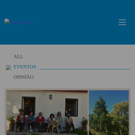
Skip
to
content
ALL
EVENTOS
OPINIÃO