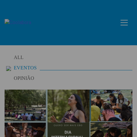
Skip
to
content
ALL
EVENTOS
OPINIÃO