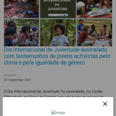
Dia Internacional da Juventude assinalado
com testemunhos de jovens activistas pelo
clima e pela igualdade de género
EVENTOS
29 September 2021
O Dia Internacional da Juventude foi assinalado, no Covão
D’Ametade, na Serra da Estrela, por um grupo de jovens do
projecto Quero Ser Mais E8G e da Casa do Menino Jesus da
Covilhã.