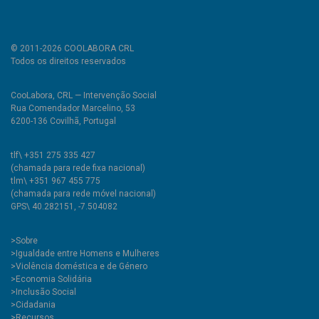
© 2011-2026 COOLABORA CRL
Todos os direitos reservados
CooLabora, CRL — Intervenção Social
Rua Comendador Marcelino, 53
6200-136 Covilhã, Portugal
tlf\ +351 275 335 427
(chamada para rede fixa nacional)
tlm\ +351 967 455 775
(chamada para rede móvel nacional)
GPS\ 40.282151, -7.504082
>
Sobre
>Igualdade entre Homens e Mulheres
>Violência doméstica e de Género
>Economia Solidária
>Inclusão Social
>Cidadania
>Recursos