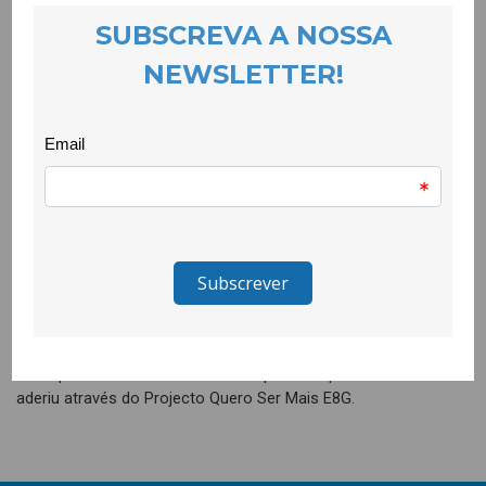
Neste local inspirador, os/as jovens debateram os temas
mediáticos como as alterações climáticas e foram
mobilizados para a acção através de testemunhos de jovens
activistas da Rede de Activismo da Animar.
Além do debate, o programa contemplou uma oficina de teatro
com a actriz Inês Barros.
A tarde foi muito rica e o objectivo foi conseguido –
democratizar a temática e inquietar jovens para acção
colectiva e por isso, este encontro ficou já com a promessa de
um novo momento para procurar respostas de acção.
Esta iniciativa integrou o Roteiro Animar da Juventude que a
Animar – Associação Portuguesa para o Desenvolvimento
Local promoveu de Norte a Sul do país e a que a CooLabora
aderiu através do Projecto Quero Ser Mais E8G.