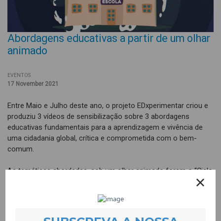
Abordagens educativas a partir de um olhar
animado
EVENTOS
17 November 2021
Entre Maio e Julho deste ano, o projeto EDxperimentar criou e
produziu 3 vídeos de sensibilização sobre 3 abordagens
educativas fundamentais para a aprendizagem e vivência de
uma cidadania global, crítica e comprometida com o bem-
comum.
As temáticas abordadas, sob um olhar animado foram o “Ciclo
da Aprendizagem Experiencial”, a “Abordagem Whole-School” e
o “Trabalho Colaborativo”. Todos os vídeos incluem uma parte
específica sobre a ligação da Educação para a Cidadania Global
em cada abordagem.