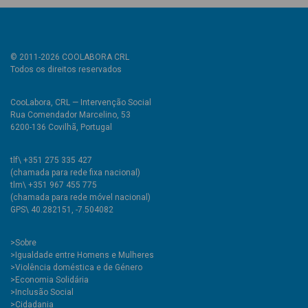
© 2011-2026 COOLABORA CRL
Todos os direitos reservados
CooLabora, CRL — Intervenção Social
Rua Comendador Marcelino, 53
6200-136 Covilhã, Portugal
tlf\ +351 275 335 427
(chamada para rede fixa nacional)
tlm\ +351 967 455 775
(chamada para rede móvel nacional)
GPS\ 40.282151, -7.504082
>
Sobre
>Igualdade entre Homens e Mulheres
>Violência doméstica e de Género
>Economia Solidária
>Inclusão Social
>Cidadania