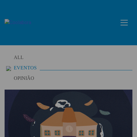
Skip
to
content
ALL
EVENTOS
OPINIÃO