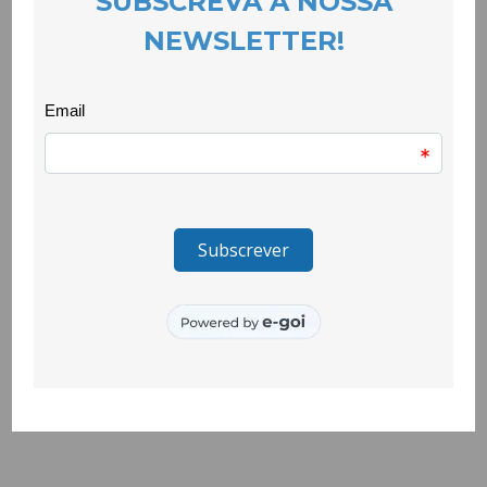
Os três vídeos foram pensados como processos
experimentais, onde as abordagens são explicadas através de
várias questões para serem reflectidas em processos
formativos com pessoas pertencentes às comunidades
educativas. Foram animados e produzidos pela dupla criativa
Maria Inês Carrola e Ricardo Madeira
O link para a newsletter do projecto:
https://fgs.org.pt/
…/abordagens-educativas-a-partir-de…/
O projecto EDxperimentar – Laboratórios de Cidadania Global &
Desenvolvimento em meio escolar é promovido pela FGS, em
parceria com a CooLabora, a Associação Casa Velha, e a
Cooperativa Mandacaru. É co-financiado pelo Camões, I.P.,
Instituto da Cooperação e da Lisboa e pela União Europeia,
através do Projeto Presidência da Plataforma Portuguesa das
ONGD.