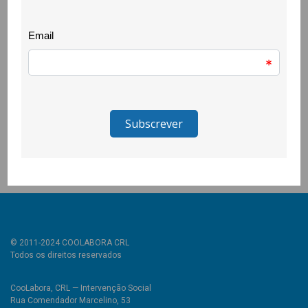
equipa da CooLabora, de forma a reduzir o número de pessoas
no espaço.
Esta iniciativa aposta na valorização da economia e dos
saberes locais e permite aceder a produtos originais, de grande
qualidade e que escapam à uniformização típica da produção
em massa e vai decorrer entre os dias 16 de Dezembro a 7 de
Janeiro (segunda sexta-feira) no centro da Covilhã, no espaço
da CooLabora, na Rua Comendador Marcelino (junto ao Jardim
Público).
© 2011-2024 COOLABORA CRL
Todos os direitos reservados
CooLabora, CRL — Intervenção Social
Rua Comendador Marcelino, 53