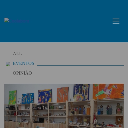
Skip
to
content
ALL
EVENTOS
OPINIÃO