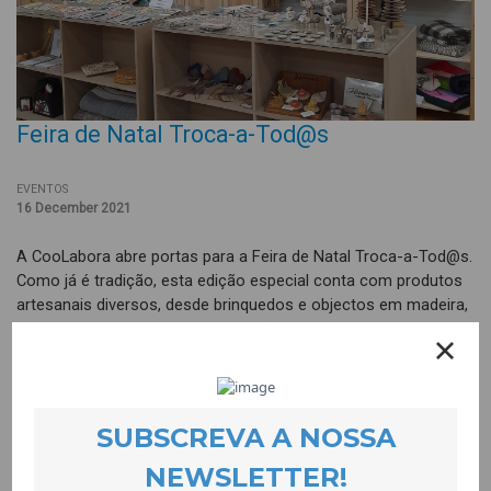
Feira de Natal Troca-a-Tod@s
EVENTOS
16 December 2021
A CooLabora abre portas para a Feira de Natal Troca-a-Tod@s.
Como já é tradição, esta edição especial conta com produtos
artesanais diversos, desde brinquedos e objectos em madeira,
cosméticos naturais, mantas de lã ou chapéus de burel, entre
muitos outros. Há também trabalhos artísticos de escultura e
pintura e uma pequena livraria, em parceria com a editora Alma
Azul.
A feira decorre num modelo adaptado à crise pandémica,
motivo pelo qual a venda dos produtos será assegurada pela