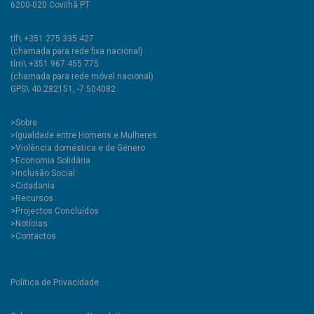
6200-020 Covilhã PT
tlf\ +351 275 335 427
(chamada para rede fixa nacional)
tlm\ +351 967 455 775
(chamada para rede móvel nacional)
GPS\ 40.282151, -7.504082
>
Sobre
>Igualdade entre Homens e Mulheres
>Violência doméstica e de Género
>Economia Solidária
>Inclusão Social
>Cidadania
>Recursos
>Projectos Concluídos
>Notícias
>Contactos
Política de Privacidade