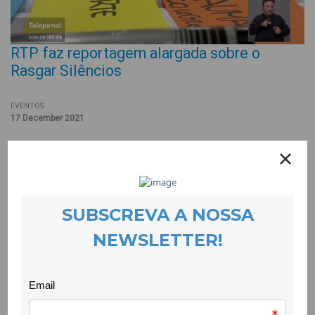
RTP faz reportagem alargada sobre o
Rasgar Silêncios
EVENTOS
17 December 2021
A jornalista Ana Luísa Rodrigues da RTP assina 7 excelentes
reportagens com o título Direito à Pele, que contam histórias
de violência sobre mulheres e meninas. Uma dessas
reportagens decorre na Covilhã, entre a oficina de escrita
autobiográfica com sobreviventes de violência doméstica na
CooLabora e os ensaios da peça criada a partir dessas
histórias pela Quarta Parede. O Rasgar Silêncios é promovido
por uma parceria coordenada pela CooLabora, com o Município
da Covilhã, a Quarta Parede e a Universidade da Beira Interior. É
financiado pelo Programa Cidadãos Ativ@s / Active Citizens
Fund, gerido em Portugal pela Fundação Calouste Gulbenkian