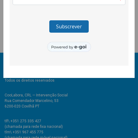
em parceria com a Fundação Bissaya Barreto.
https://www.rtp.pt/noticias/pais/direito-a-pele-violencia-
domestica-mais-de-60-das-queixas-de-acabam-
arquivadas_v1367203
© 2011-2024 COOLABORA CRL
Todos os direitos reservados
CooLabora, CRL — Intervenção Social
Rua Comendador Marcelino, 53
6200-020 Covilhã PT
tlf\ +351 275 335 427
(chamada para rede fixa nacional)
tlm\ +351 967 455 775
(chamada para rede móvel nacional)