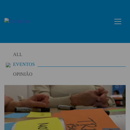
Skip
to
content
ALL
EVENTOS
OPINIÃO