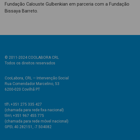
Fundação Calouste Gulbenkian em parceria com a Fundação
Bissaya Barreto.
© 2011-2024 COOLABORA CRL
Todos os direitos reservados
CooLabora, CRL — Intervenção Social
Rua Comendador Marcelino, 53
6200-020 Covilhã PT
tlf\ +351 275 335 427
(chamada para rede fixa nacional)
tlm\ +351 967 455 775
(chamada para rede móvel nacional)
GPS\ 40.282151, -7.504082