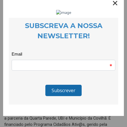
EVENTOS
17 December 2021
Estreou no dia 25 de Novembro a peça de teatro Rasgar
Silêncios, criada no âmbito do projecto homónimo. Trata-se de
uma criação da Quarta Parede, a partir dos textos das oficinas
de escrita autobiográfica com sobreviventes de violência
doméstica que decorreram nos dois últimos anos,
dinamizadas pela CooLabora e pela FCSH – Fac. Ciências
Sociais e Humanas da UBI, com o apoio logístico e
institucional da CMC Covilhã Município.
No dia 26 contámos com a visita da Secretária de Estado para
a Cidadania e a Igualdade, Rosa Monteiro, que veio assistir à
peça de teatro, tendo sido acompanhada pela parceria do
projecto.
O Rasgar Silêncios é coordenado pela CooLabora e conta com
a parceria da Quarta Parede, UBI e Município da Covilhã. É
financiado pelo Programa Cidadãos Ativ@s, gerido pela