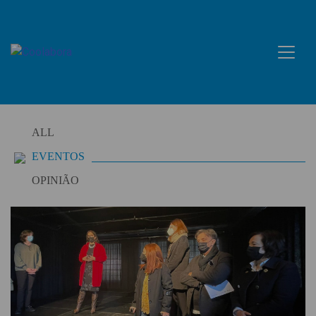
Skip
to
content
ALL
EVENTOS
OPINIÃO