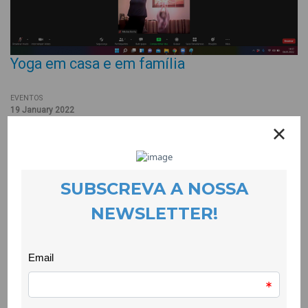
Yoga em casa e em família
EVENTOS
19 January 2022
Este ano, com o adiamento do reinício das aulas após as
férias de Natal, o Dia de Reis foi passado em casa e, de forma
a aproximar as crianças e as famílias, realizou-se uma sessão
online de Yoga em família com a professora Ana Carlos.
A ideia surgiu do grupo de trabalho +Raízes – um grupo, criado
pela CooLabora no âmbito do projecto CLDS.4G.COVILHÃ, com
mães e pais de Associações de Encarregados/as de Educação
do concelho da Covilhã que procura idealizar e pôr em prática
actividades e iniciativas para famílias.