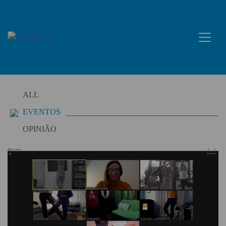
Skip
to
content
ALL
EVENTOS
OPINIÃO