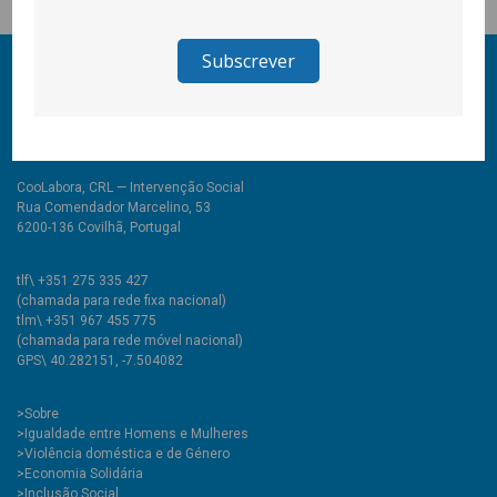
© 2011-2026 COOLABORA CRL
Todos os direitos reservados
CooLabora, CRL — Intervenção Social
Rua Comendador Marcelino, 53
6200-136 Covilhã, Portugal
tlf\ +351 275 335 427
(chamada para rede fixa nacional)
tlm\ +351 967 455 775
(chamada para rede móvel nacional)
GPS\ 40.282151, -7.504082
>
Sobre
>Igualdade entre Homens e Mulheres
>Violência doméstica e de Género
>Economia Solidária
>Inclusão Social