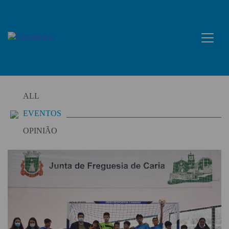
Skip
to
content
ALL
EVENTOS
OPINIÃO