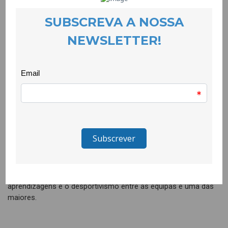
A primeira jornada local teve lugar em Caria, onde a nossa
equipa foi recebida pela do projecto Jump E8G. Apresentamo-
nos com uma equipa mista, composta por 16 raparigas e
rapazes com idades entre os 9 e os 12 anos, muito motivada
para jogar. A equipa do Quero Ser Mais E8G jogou com
Belmonte (Jump E8G) e Guarda (Tu Decides E8G). O nosso
treinador foi o Dinamizador Comunitário – Pedro Ferreira, o
árbitro foi o jovem António Pereira, que recebeu
antecipadamente formação em arbitragem.
Acompanhou-nos também uma claque carregada de energia
contagiante que contribuiu para os bons resultados; houve
muita táctica, união, fair-play, e entreajuda. E esperamos mais,
pois reconhecemos o talento das crianças e jovens que
acompanhamos nesta jornada e acreditamos nas sinergias
que estão a ser criadas. Estes momentos trazem muitas
aprendizagens e o desportivismo entre as equipas é uma das
maiores.