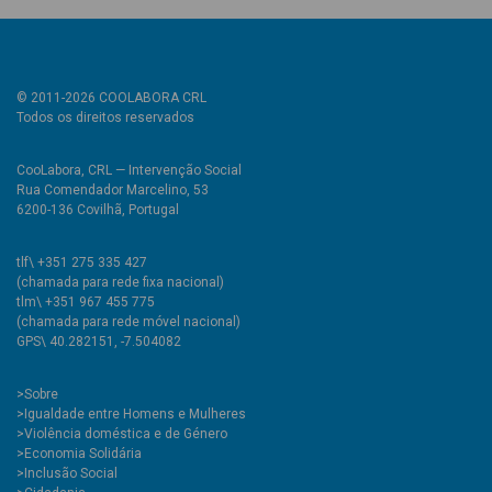
© 2011-2026 COOLABORA CRL
Todos os direitos reservados
CooLabora, CRL — Intervenção Social
Rua Comendador Marcelino, 53
6200-136 Covilhã, Portugal
tlf\ +351 275 335 427
(chamada para rede fixa nacional)
tlm\ +351 967 455 775
(chamada para rede móvel nacional)
GPS\ 40.282151, -7.504082
>
Sobre
>Igualdade entre Homens e Mulheres
>Violência doméstica e de Género
>Economia Solidária
>Inclusão Social