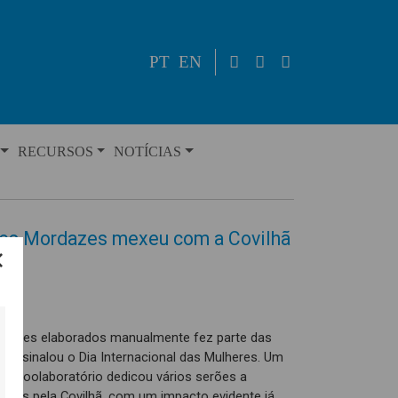
PT
EN
RECURSOS
NOTÍCIAS
es Mordazes mexeu com a Covilhã
tazes elaborados manualmente fez parte das
a assinalou o Dia Internacional das Mulheres. Um
to Coolaboratório dedicou vários serões a
tazes pela Covilhã, com um impacto evidente já