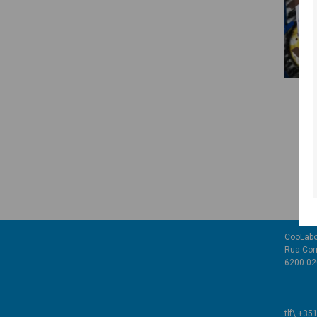
CooLabo
Rua Com
6200-02
tlf\ +35