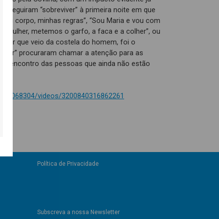
nseguiram “sobreviver” à primeira noite em que
“Meu corpo, minhas regras”, “Sou Maria e vou com
a a mulher, metemos o garfo, a faca e a colher”, ou
mulher que veio da costela do homem, foi o
lher” procuraram chamar a atenção para as
r ao encontro das pessoas que ainda não estão
5540068304/videos/3200840316862261
Política de Privacidade
Subscreva a nossa Newsletter