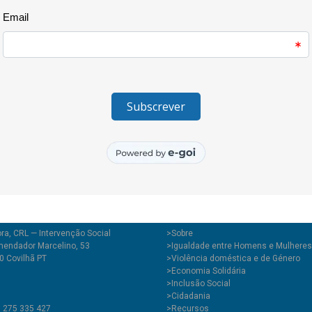
que foram muitos os que não co
foram afixados. Frases como: 
as outras”, “Na violência contr
ainda: “Informação: não foi a 
homem que veio do útero da mu
desigualdades persistentes e i
conscientes das mesmas.
https://www.facebook.com/18
ra, CRL — Intervenção Social
>
Sobre
endador Marcelino, 53
>Igualdade entre Homens e Mulheres
0 Covilhã PT
>Violência doméstica e de Género
>Economia Solidária
>Inclusão Social
>Cidadania
1 275 335 427
>Recursos