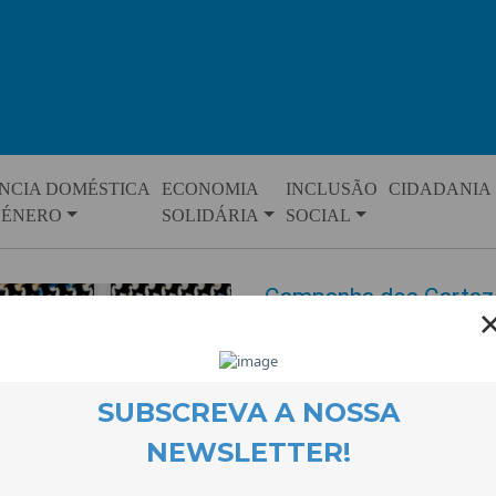
NCIA DOMÉSTICA
ECONOMIA
INCLUSÃO
CIDADANIA
GÉNERO
SOLIDÁRIA
SOCIAL
Campanha dos Cartaz
EVENTOS
23 March 2022
Uma campanha de duzentos car
iniciativas com que a CooLabor
dos grupos de jovens do projec
preparar e a espalhar estes car