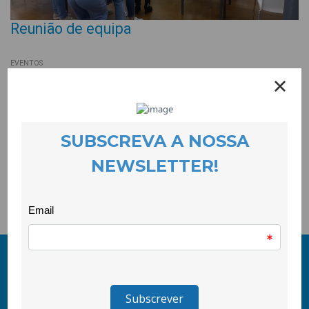
Reunião de equipa
EVENTOS
25 May 2022
As reuniões de equipa podem ser feitas em volta de uma
mesa, com papel e caneta, mas usados de forma menos
convencional. Este foi o desafio lançado por uma das nossas
colegas para iniciarmos a última reunião geral de equipa, onde
escrevemos nas costas de cada um e de cada uma. Saímos
claro, com a autoestima em alta!
© 2011-2024 COOLABORA CRL
Todos os direitos reservados