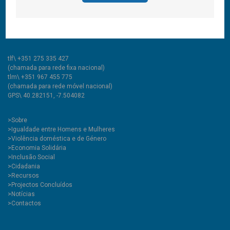
CooLabora, CRL — Intervenção Social
Rua Comendador Marcelino, 53
6200-020 Covilhã PT
tlf\ +351 275 335 427
(chamada para rede fixa nacional)
tlm\ +351 967 455 775
(chamada para rede móvel nacional)
GPS\ 40.282151, -7.504082
>
Sobre
>Igualdade entre Homens e Mulheres
>Violência doméstica e de Género
>Economia Solidária
>Inclusão Social
>Cidadania
>Recursos
>Projectos Concluídos
>Notícias
>Contactos