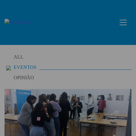
Skip
to
content
ALL
EVENTOS
OPINIÃO