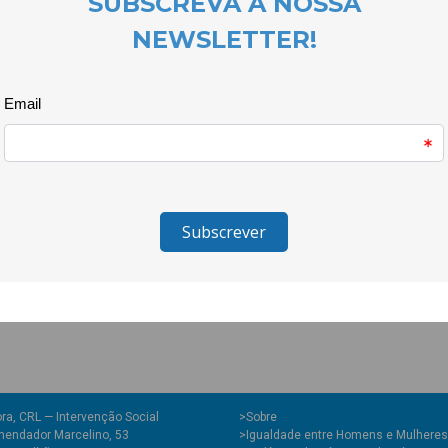
Foi uma experiência que permiti
fruta, em particular da ingestão
A tarde terminou de forma ani
cor.
Uma iniciativa do projecto Quero
governamental de âmbito nacio
Migrações, Programa Escolhas,
Ministros e integrado no Alto C
missão é promover a inclusão s
socioeconómicos vulneráveis, v
da coesão social.
ra, CRL — Intervenção Social
>
Sobre
endador Marcelino, 53
>Igualdade entre Homens e Mulheres