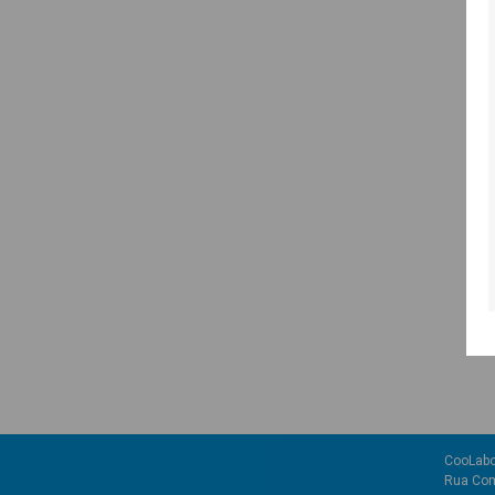
CooLabo
Rua Com