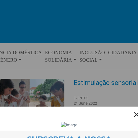
NCIA DOMÉSTICA
ECONOMIA
INCLUSÃO
CIDADANIA
GÉNERO
SOLIDÁRIA
SOCIAL
Estimulação sensorial
EVENTOS
21 June 2022
Uma experiência de degustação 
Quero Ser Mais E8G. O desafio
tentavam identificar o que es
tacteá-lo e cheirá-lo.