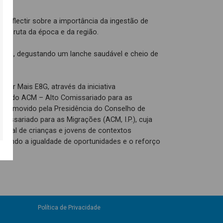
u reflectir sobre a importância da ingestão de
 de fruta da época e da região.
mada, degustando um lanche saudável e cheio de
 Ser Mais E8G, através da iniciativa
nal do ACM – Alto Comissariado para as
 promovido pela Presidência do Conselho de
omissariado para as Migrações (ACM, I.P.), cuja
ocial de crianças e jovens de contextos
isando a igualdade de oportunidades e o reforço
Política de Privacidade