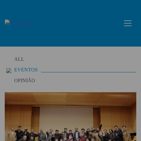
Skip
to
content
ALL
EVENTOS
OPINIÃO