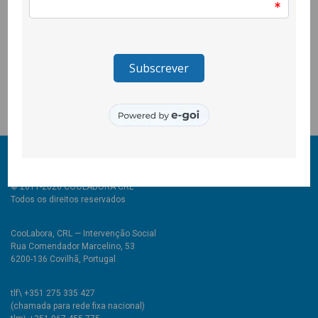
Duas jovens estudantes da Escola Secundária Quinta das
Palmeiras, Eduarda Gouveia e Joana Melo, realizaram este
documentário que contou com o apoio da CooLabora, da UBI
e da comunidade cigana do Tortosendo que o protagonizou e
que marcou presença na sua estreia.
© 2011-2026 COOLABORA CRL
Todos os direitos reservados
CooLabora, CRL — Intervenção Social
Rua Comendador Marcelino, 53
6200-136 Covilhã, Portugal
tlf\ +351 275 335 427
(chamada para rede fixa nacional)