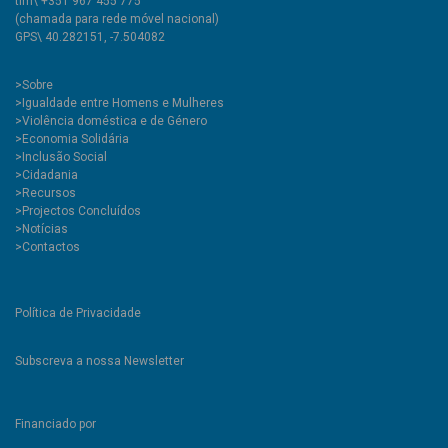
tlm\ +351 967 455 775
(chamada para rede móvel nacional)
GPS\ 40.282151, -7.504082
>
Sobre
>Igualdade entre Homens e Mulheres
>Violência doméstica e de Género
>Economia Solidária
>Inclusão Social
>Cidadania
>Recursos
>Projectos Concluídos
>Notícias
>Contactos
Política de Privacidade
Subscreva a nossa Newsletter
Financiado por