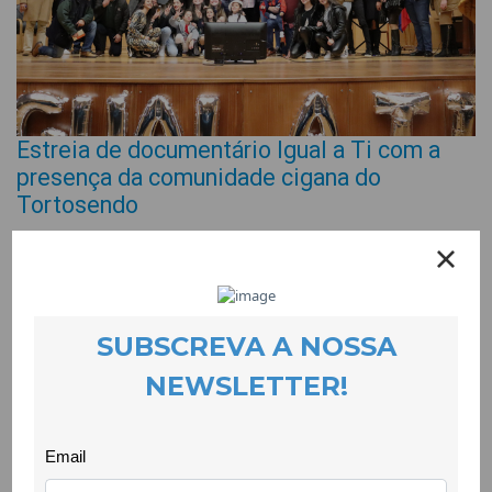
Estreia de documentário Igual a Ti com a
presença da comunidade cigana do
Tortosendo
EVENTOS
25 January 2023
O documentário “Igual a Ti” foi realizado com o objectivo de
combater o preconceito sobre as comunidades ciganas, dando
a conhecer a realidade das mesmas. Resultou do projecto
Change For Equality, uma das ideias vencedoras do concurso
25sub25, lançado pela Fundação Calouste Gulbenkian e pela
Ashoka Portugal, que pretende dar a possibilidade a jovens de
serem agentes de mudança.