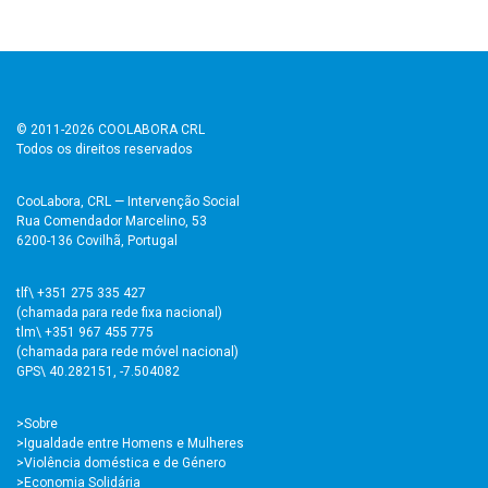
© 2011-2026 COOLABORA CRL
Todos os direitos reservados
CooLabora, CRL — Intervenção Social
Rua Comendador Marcelino, 53
6200-136 Covilhã, Portugal
tlf\ +351 275 335 427
(chamada para rede fixa nacional)
tlm\ +351 967 455 775
(chamada para rede móvel nacional)
GPS\ 40.282151, -7.504082
>
Sobre
>Igualdade entre Homens e Mulheres
>Violência doméstica e de Género
>Economia Solidária