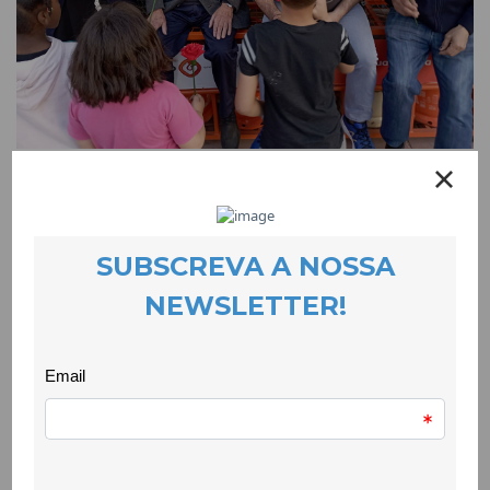
A Revolução dos Cravos nas mãos das
crianças
EVENTOS
26 April 2023
Depois de muitas horas a fazer dezenas de cravos de papel,
crianças que participam no projecto Quero Ser Mais E8G foram
para a rua oferecê-los às pessoas com quem se cruzavam. A
confecção e a oferta dos cravos foram momentos em que se
falou do 25 de Abril e, principalmente na rua, a interacção foi
riquíssima pois estas crianças perguntavam às pessoas
adultas o que significam os cravos e a liberdade.