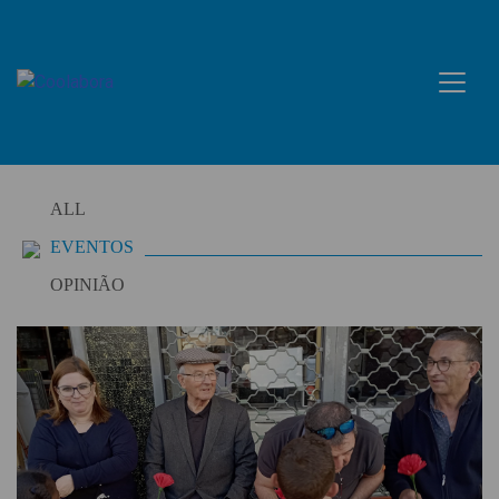
Skip
to
content
ALL
EVENTOS
OPINIÃO