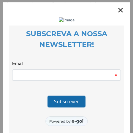
Mas as aprendizagens não se ficaram por aí, já que uma
oficina lhes permitiu que o conhecimento passasse pelas
mãos de cada aluno e aluna que experienciaram todo o
processo de tratamento da lã de ovelha, desde a sua lavagem,
secagem, o alinhamento das fibras e limpeza das impurezas, a
fiação e finalmente a tecelagem em tear manual.
O projeto Quero Ser Mais – E8G é uma iniciativa de inclusão
promovida pela Secretaria de Estado da Igualdade e Migrações
e pelo Alto-Comissariado para as Migrações, através do
Programa Escolhas, e é cofinanciado pelo PO ISE, Portugal
2020 e União Europeia, através do Fundo Social Europeu.