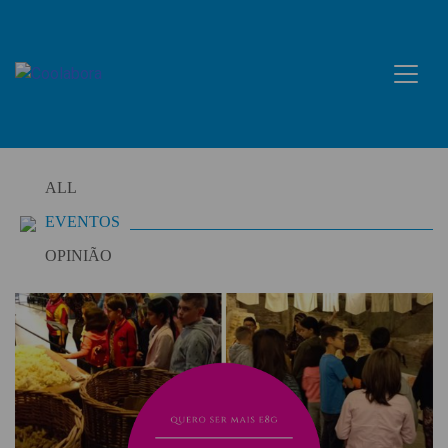
Skip
to
content
ALL
EVENTOS
OPINIÃO