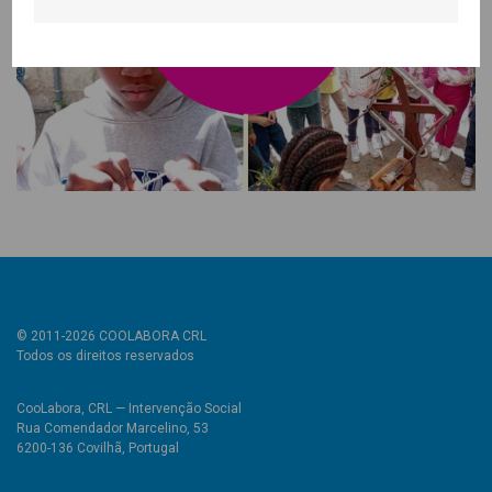
© 2011-2026 COOLABORA CRL
Todos os direitos reservados
CooLabora, CRL — Intervenção Social
Rua Comendador Marcelino, 53
6200-136 Covilhã, Portugal