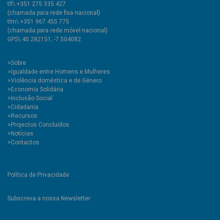
tlf\ +351 275 335 427
(chamada para rede fixa nacional)
tlm\ +351 967 455 775
(chamada para rede móvel nacional)
GPS\ 40.282151, -7.504082
>
Sobre
>Igualdade entre Homens e Mulheres
>Violência doméstica e de Género
>Economia Solidária
>Inclusão Social
>Cidadania
>Recursos
>Projectos Concluídos
>Notícias
>Contactos
Política de Privacidade
Subscreva a nossa Newsletter