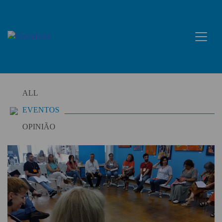
Skip
to
content
ALL
EVENTOS
OPINIÃO