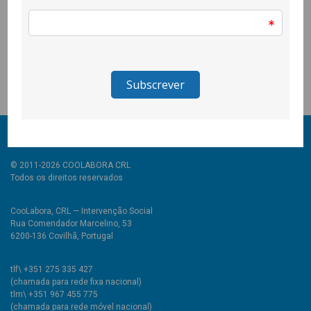
relevantes no âmbito da educação para a cidadania.
Este encontro fez parte do projecto EDxperimentar,
coordenado pela FGS – Fundação Gonçalo da Silveira e que
envolve a CooLabora, a Casa Velha e a Mandacaru.
© 2011-2026 COOLABORA CRL
Todos os direitos reservados
CooLabora, CRL — Intervenção Social
Rua Comendador Marcelino, 53
6200-136 Covilhã, Portugal
tlf\ +351 275 335 427
(chamada para rede fixa nacional)
tlm\ +351 967 455 775
(chamada para rede móvel nacional)