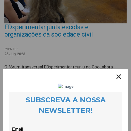
EDxperimentar junta escolas e
organizações da sociedade civil
EVENTOS
25 July 2023
O fórum transversal EDxperimentar reuniu na CooLabora
docentes e organizações da sociedade civil que partilharam e
reflectiram sobre experiências de educação para a cidadania
global.
A partir de olhares distintos, nomeadamente de escolas e de
organizações da sociedade civil, reflectimos sobre as nossas
experiências. Houve ainda tempo para identificarmos linhas de
acção para o futuro, seja para o próximo ano lectivo, sejam
propostas e recomendações de políticas locais e nacionais