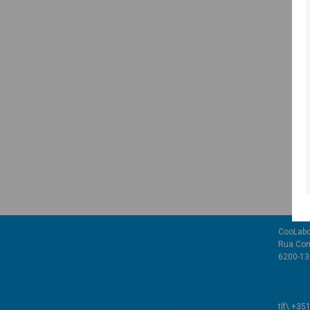
CooLabo
Rua Com
6200-136
tlf\ +35