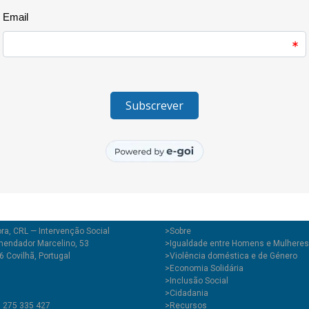
Serra da Estrela para uma expe
na montagem das tendas, depoi
Serra da Estrela com todos os 
O segundo dia de intercâmbio fi
Entre Paddle, Canoagem e Gaiv
ra, CRL — Intervenção Social
>
Sobre
endador Marcelino, 53
>Igualdade entre Homens e Mulheres
 Covilhã, Portugal
>Violência doméstica e de Género
>Economia Solidária
>Inclusão Social
>Cidadania
1 275 335 427
>Recursos