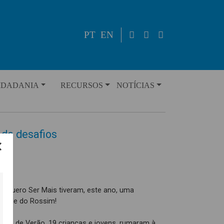
PT
EN
IDADANIA
RECURSOS
NOTÍCIAS
 de desafios
to Quero Ser Mais tiveram, este ano, uma
o Vale do Rossim!
âmbio de Verão, 19 crianças e jovens, rumaram à