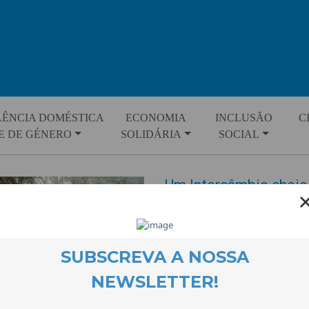
LÊNCIA DOMÉSTICA
ECONOMIA
INCLUSÃO
C
E DE GÉNERO
SOLIDÁRIA
SOCIAL
Um Intercâmbio cheio
EVENTOS
26 September 2023
As crianças e jovens do Projec
oportunidade única: acampar n
Integrado na actividade Interc