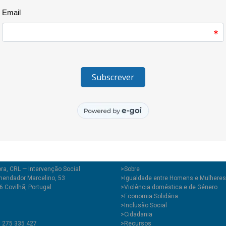
ra, CRL — Intervenção Social
>
Sobre
endador Marcelino, 53
>Igualdade entre Homens e Mulheres
 Covilhã, Portugal
>Violência doméstica e de Género
>Economia Solidária
>Inclusão Social
>Cidadania
1 275 335 427
>Recursos