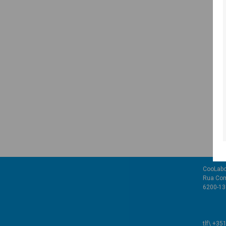
CooLabo
Rua Com
6200-136
tlf\ +35