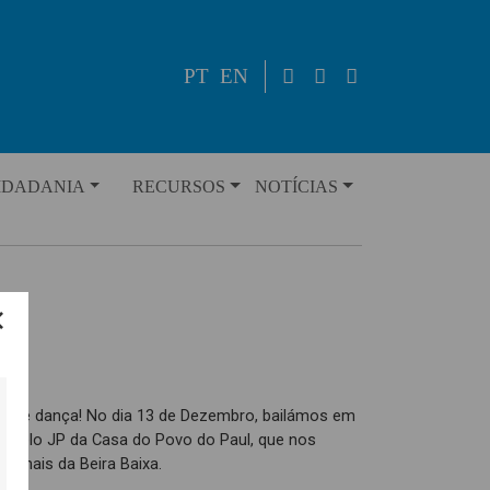
PT
EN
IDADANIA
RECURSOS
NOTÍCIAS
o de dança! No dia 13 de Dezembro, bailámos em
da pelo JP da Casa do Povo do Paul, que nos
cionais da Beira Baixa.