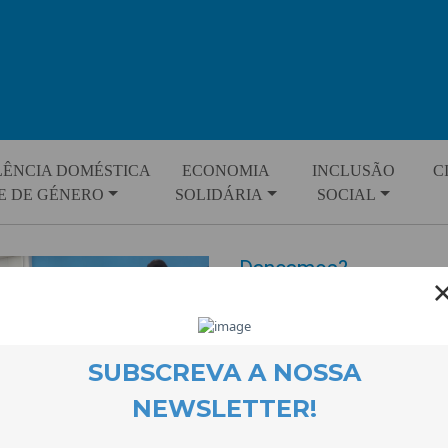
LÊNCIA DOMÉSTICA
ECONOMIA
INCLUSÃO
C
E DE GÉNERO
SOLIDÁRIA
SOCIAL
Dançamos?
EVENTOS
21 December 2023
As oficinas da Mala também sã
conjunto, numa oficina orienta
trouxe sons e movimentos tradi