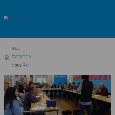
Skip
to
content
ALL
EVENTOS
OPINIÃO