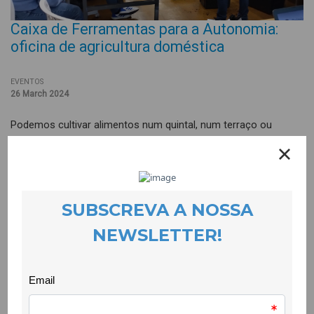
Caixa de Ferramentas para a Autonomia:
oficina de agricultura doméstica
EVENTOS
26 March 2024
Podemos cultivar alimentos num quintal, num terraço ou
mesmo numa varanda. As duas oficinas em agricultura
doméstica realizadas na CooLabora provam isso mesmo.
Contámos com o formador Nuno Ribeiro, licenciado em
agricultura biológica, com experiência em hortifruticultura e
vinha.
Estas oficinas ajudaram-nos a saber controlar pragas com
recurso a flores, a fazer um vermicompostor, entre outras
maravilhas. O aspecto mais bonito de todos foi, sem dúvida, o
grupo de participantes, com gente bem disposta e motivada.
Esta oficina faz parte do projecto “Caixa de Ferramentas para a