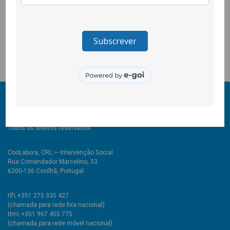
Autonomia” uma iniciativa da CooLabora que conta com a
parceria da Santa Casa da Covilhã, Museu de Lanifícios e UBI. O
projecto foi premiado pelo programa Caixa Social, da Caixa
Geral de Depósitos.
© 2011-2026 COOLABORA CRL
Todos os direitos reservados
CooLabora, CRL — Intervenção Social
Rua Comendador Marcelino, 53
6200-136 Covilhã, Portugal
tlf\ +351 275 335 427
(chamada para rede fixa nacional)
tlm\ +351 967 455 775
(chamada para rede móvel nacional)