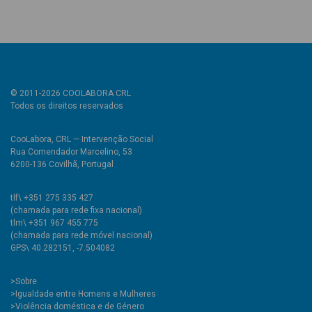
© 2011-2026 COOLABORA CRL
Todos os direitos reservados
CooLabora, CRL — Intervenção Social
Rua Comendador Marcelino, 53
6200-136 Covilhã, Portugal
tlf\ +351 275 335 427
(chamada para rede fixa nacional)
tlm\ +351 967 455 775
(chamada para rede móvel nacional)
GPS\ 40.282151, -7.504082
>
Sobre
>Igualdade entre Homens e Mulheres
>Violência doméstica e de Género