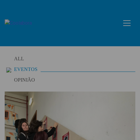
Skip
to
content
ALL
EVENTOS
OPINIÃO