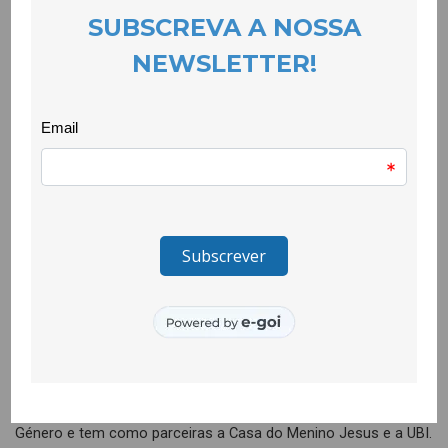
EVENTOS
26 March 2024
A Escola Secundária Campos Melo apresenta, desde o
passado dia 8 de Março, uma exposição que resulta de uma
campanha do projecto Igualdade na Realidade. Organizada por
um grupo de 26 jovens que integra este projecto da CooLabora,
implicou a pesquisa da biografia de 21 mulheres, tantas
quantas as nacionalidades representadas na escola e a
articulação com estudantes destes
21 países para que colaborassem, validando as pesquisas e
traduzindo os textos para a língua original do país que cada
mulher representa. A atenção que tem despertado na
comunidade educativa revela a sua importância para a
valorização do papel das mulheres na sociedade e a
valorização da própria luta que atravessa o planeta. O projecto
é financiado pela Comissão para a Cidadania e a Igualdade de
Género e tem como parceiras a Casa do Menino Jesus e a UBI.