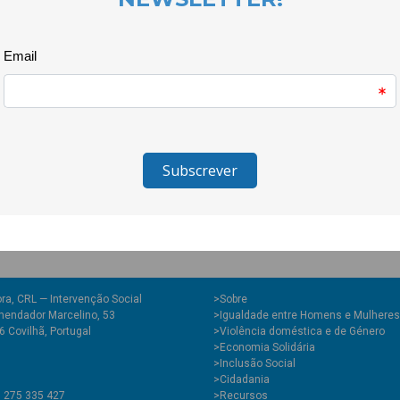
forma diferente indo ao culto 
que permitiu o acesso directo
informadas sobre os objectivos
da Unidade Local de Saúde e 5 
Associação Humanitária Beira 
CooLabora tiveram assim uma o
confiança que esta comunidad
intervenção intensa nesta fregu
O projecto é financiado pelo F
ra, CRL — Intervenção Social
>
Sobre
endador Marcelino, 53
>Igualdade entre Homens e Mulheres
 Covilhã, Portugal
>Violência doméstica e de Género
>Economia Solidária
>Inclusão Social
>Cidadania
1 275 335 427
>Recursos