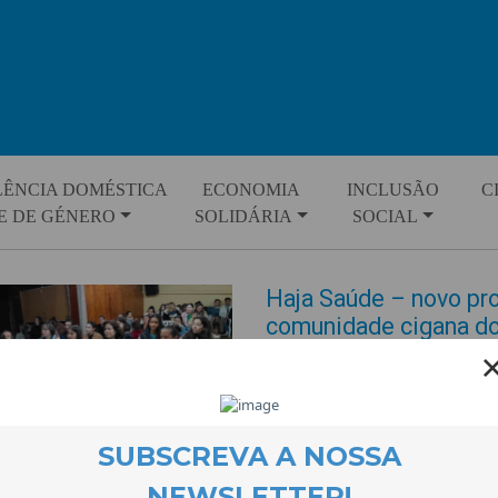
LÊNCIA DOMÉSTICA
ECONOMIA
INCLUSÃO
C
E DE GÉNERO
SOLIDÁRIA
SOCIAL
Haja Saúde – novo pr
comunidade cigana d
EVENTOS
26 March 2024
A parceria do projecto Haja Sa