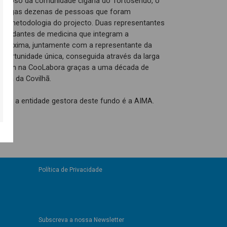
religioso da comunidade cigana do Tortosendo, o
 a largas dezenas de pessoas que foram
 e metodologia do projecto. Duas representantes
estudantes de medicina que integram a
Aproxima, juntamente com a representante da
portunidade única, conseguida através da larga
e tem na CooLabora graças a uma década de
esia da Covilhã.
APE e a entidade gestora deste fundo é a AIMA.
Política de Privacidade
Subscreva a nossa Newsletter