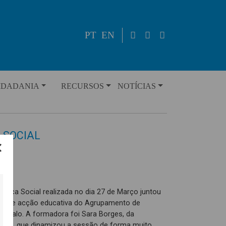
PT
EN
IDADANIA
RECURSOS
NOTÍCIAS
 SOCIAL
stiça Social realizada no dia 27 de Março juntou
res de acção educativa do Agrupamento de
ar Galo. A formadora foi Sara Borges, da
(FGS), que dinamizou a sessão de forma muito