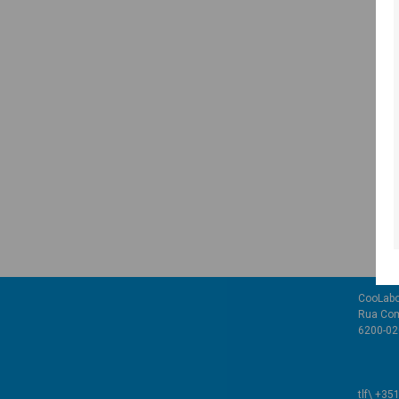
CooLabo
Rua Com
6200-02
tlf\ +35