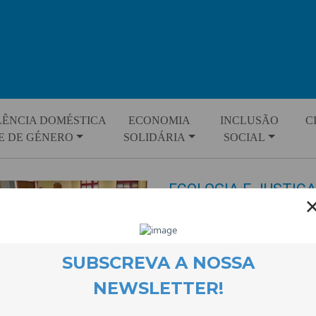
LÊNCIA DOMÉSTICA
ECONOMIA
INCLUSÃO
C
E DE GÉNERO
SOLIDÁRIA
SOCIAL
ECOLOGIA E JUSTIÇA
EVENTOS
23 April 2024
A formação sobre Ecologia e Ju
cerca de 60 docentes e auxilia
Escolas a Lã e a Neve, em Cant
Fundação Gonçalo da Silveira 