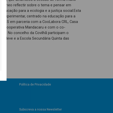
multâneo reflectir sobre o tema e pensar em
educação para a ecologia e a justiça social.Esta
 EDxperimentar, centrado na educação para a
ela FGS em parceria com a CooLabora CRL, Casa
dade, Cooperativa Mandacaru e com o co-
ões. No concelho da Covilhã participam o
 a Neve e a Escola Secundária Quinta das
Política de Privacidade
Subscreva a nossa Newsletter