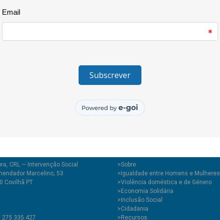
participativa, permitindo em si
estratégias promotoras de uma 
formação faz parte do projecto
cidadania global, promovido p
Velha – Ecologia e Espirituali
financiamento do Instituto Cam
Agrupamento de Escolas A Lã e
Palmeiras.
ra, CRL — Intervenção Social
>
Sobre
endador Marcelino, 53
>Igualdade entre Homens e Mulheres
0 Covilhã PT
>Violência doméstica e de Género
>Economia Solidária
>Inclusão Social
>Cidadania
1 275 335 427
>Recursos