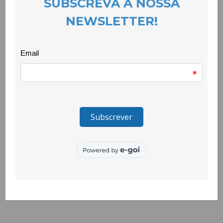
A iniciativa, que conta com o apoio dos serviços da Oxygen
Bike, envolve crianças e jovens no processo de reparação das
bicicletas, visando capacitá-los/as e desenvolver as suas
habilidades pessoais, sociais e cívicas.
A alegria e o entusiasmo foram evidentes, tornando a oficina
um verdadeiro sucesso. As bicicletas representam uma
novidade para a comunidade do Tortosendo e em breve as
suas ruas estarão repletas desta forma de mobilidade
sustentável.
_______________________________
O projeto Quero Ser Mais E9G é promovido pela Secretaria de
Estado da Juventude e do Desporto, através do Instituto
Português do Desporto e Juventude, I.P. e é cofinanciado pelo
Pessoas 2030, Portugal 2030 e União Europeia.