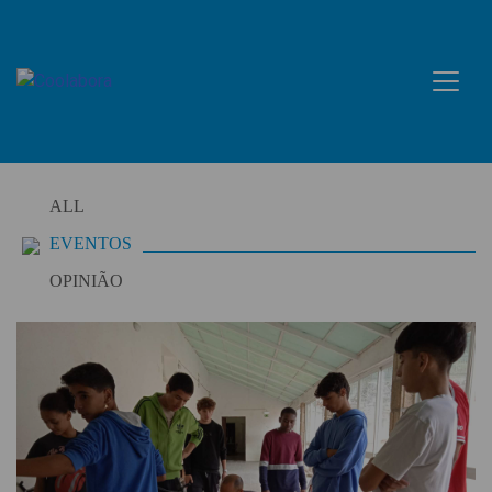
Skip
to
content
ALL
EVENTOS
OPINIÃO