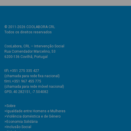
© 2011-2026 COOLABORA CRL
Todos os direitos reservados
CooLabora, CRL — Intervenção Social
Rua Comendador Marcelino, 53
6200-136 Covilhã, Portugal
tlf\ +351 275 335 427
(chamada para rede fixa nacional)
tlm\ +351 967 455 775
(chamada para rede móvel nacional)
GPS\ 40.282151, -7.504082
>
Sobre
>Igualdade entre Homens e Mulheres
>Violência doméstica e de Género
>Economia Solidária
>Inclusão Social