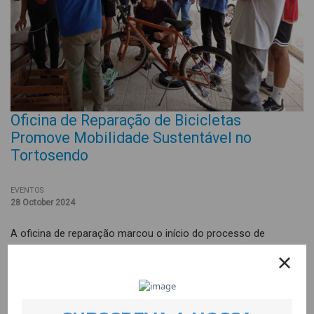
Oficina de Reparação de Bicicletas
Promove Mobilidade Sustentável no
Tortosendo
EVENTOS
28 October 2024
A oficina de reparação marcou o início do processo de
conserto das bicicletas doadas pela Rotary Covilhã ao Projecto
Quero Ser Mais E9G. Nesta oficina inaugural, foram entregues
cinco bicicletas, e as oficinas continuarão a beneficiar os/as
participantes do projecto Quero Ser Mais E9G, proporcionando-
lhes experiências enriquecedoras.