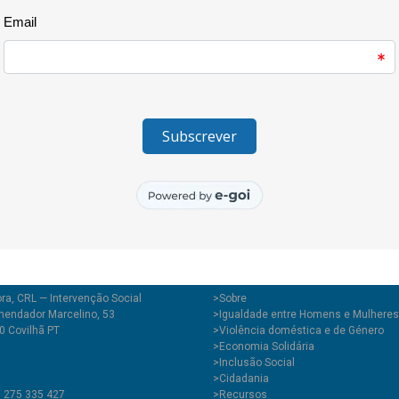
a Eliminação de Todas as Form
semana repleta de actividades,
sessão pública da Rede Violênc
Covilhã, na qual se apresentar
decorreu no último ano e que m
vítimas de violência doméstica.
ra, CRL — Intervenção Social
>
Sobre
endador Marcelino, 53
>Igualdade entre Homens e Mulheres
0 Covilhã PT
>Violência doméstica e de Género
>Economia Solidária
>Inclusão Social
>Cidadania
1 275 335 427
>Recursos