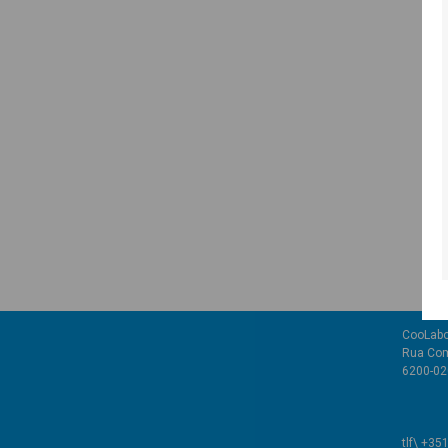
CooLabo
Rua Com
6200-02
tlf\ +35