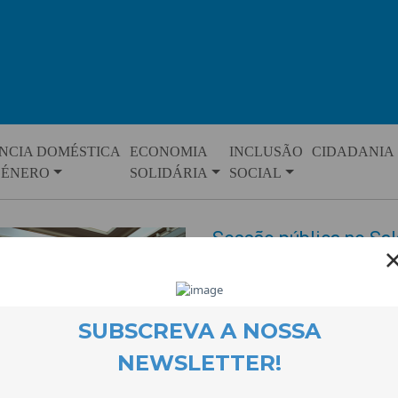
NCIA DOMÉSTICA
ECONOMIA
INCLUSÃO
CIDADANIA
GÉNERO
SOLIDÁRIA
SOCIAL
Sessão pública no Sa
semana que assinala D
da Violência Contra a
EVENTOS
25 November 2024
Mais uma vez, como desde 2010,