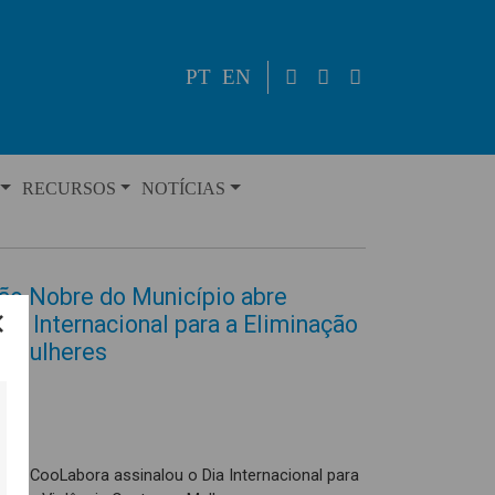
PT
EN
RECURSOS
NOTÍCIAS
lão Nobre do Município abre
ia Internacional para a Eliminação
s Mulheres
 a CooLabora assinalou o Dia Internacional para