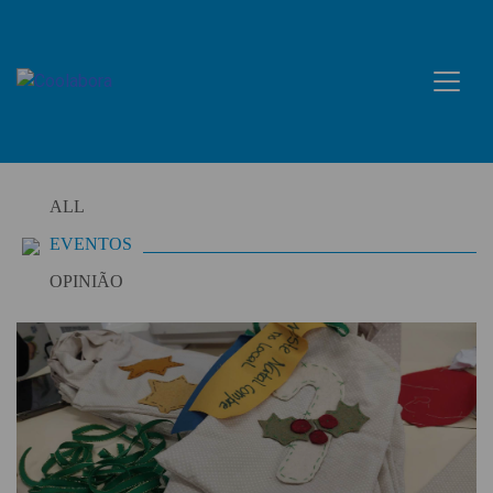
Skip
to
content
ALL
EVENTOS
OPINIÃO