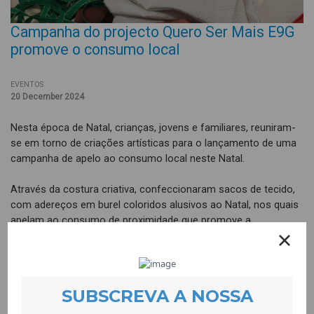
Campanha do projecto Quero Ser Mais E9G
promove o consumo local
EVENTOS
20 December 2024
Nesta época de Natal, crianças, jovens e familiares, reuniram-
se em torno de criações artísticas para o lançamento de uma
campanha de apelo ao consumo local neste Natal.
Através da costura criativa, confeccionaram sacos de tecido,
com adereços em burel coloridos alusivos ao Natal, nos quais
apelam ao consumo de proximidade que promove a
sustentabilidade ambiental.
A iniciativa permitiu reflectir sobre o consumismo de forma
descontraída e participativa, promover a consciência crítica e
desenvolver competências pessoais, como a resistência à
frustração; competências sociais, como a cooperação e