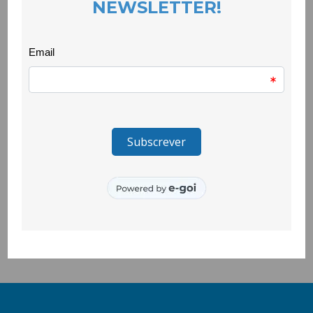
competências cívicas relacionadas com a temática da
sustentabilidade e solidariedade.
A iniciativa aliou a criatividade e inclusão, envolvendo a
comunidade cigana na costura destes sacos que carregam
uma mensagem de incentivo ao comércio local “Neste Natal
compre no local”, convidando assim moradores e moradoras a
valorizar os produtos da região.
____________________
O projecto Quero Ser Mais E9G é promovido pela Secretaria de
Estado da Juventude e do Desporto, através do Instituto
Português do Desporto e Juventude, I.P. e é cofinanciado pelo
Pessoas 2030, Portugal 2030 e União Europeia.