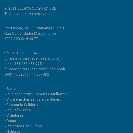
© 2011-2024 COOLABORA CRL
Todos os direitos reservados
CooLabora, CRL — Intervenção Social
Rua Comendador Marcelino, 53
6200-020 Covilhã PT
tlf\ +351 275 335 427
(chamada para rede fixa nacional)
tlm\ +351 967 455 775
(chamada para rede móvel nacional)
GPS\ 40.282151, -7.504082
>
Sobre
>Igualdade entre Homens e Mulheres
>Violência doméstica e de Género
>Economia Solidária
>Inclusão Social
>Cidadania
>Recursos
>Projectos Concluídos
>Notícias