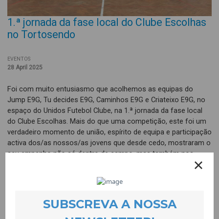
1.ª jornada da fase local do Clube Escolhas
no Tortosendo
EVENTOS
28 April 2025
Foi com muito entusiasmo que acolhemos as equipas do
Jump E9G, Tu decides E9G, Caminhos E9G e Criateixo E9G, no
espaço do Unidos Futebol Clube, na 1.ª jornada da fase local
do Clube Escolhas. Mais do que uma competição, este foi um
verdadeiro momento de união, espírito de equipa e participação
activa dos/as nossos/as jovens que desde cedo, mostraram o
seu empenho não só dentro de campo, mas também nos
bastidores. Participaram na montagem do espaço, ajudaram na
limpeza e deram um toque especial à animação do dia: criaram
a playlist que deu ritmo ao evento, construíram cartazes para
apoiar a claque e até escreveram músicas para animar a
equipa.