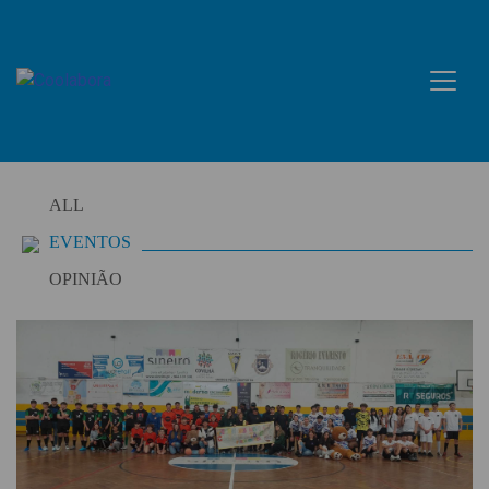
Skip
to
content
ALL
EVENTOS
OPINIÃO