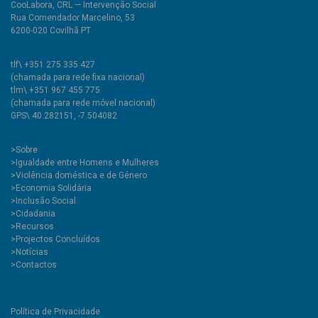
CooLabora, CRL — Intervenção Social
Rua Comendador Marcelino, 53
6200-020 Covilhã PT
tlf\ +351 275 335 427
(chamada para rede fixa nacional)
tlm\ +351 967 455 775
(chamada para rede móvel nacional)
GPS\ 40.282151, -7.504082
>
Sobre
>Igualdade entre Homens e Mulheres
>Violência doméstica e de Género
>Economia Solidária
>Inclusão Social
>Cidadania
>Recursos
>Projectos Concluídos
>Notícias
>Contactos
Política de Privacidade