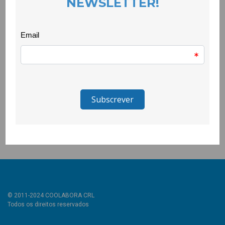
Foi um dia cheio de energia, fair play e orgulho colectivo.
Acreditamos que estas experiências são fundamentais para
fortalecer os laços entre jovens e cultivar valores como o
respeito, a responsabilidade e o trabalho de equipa.
_________________
O projecto Quero Ser Mais E9G é promovido pela Secretaria de
Estado da Juventude e do Desporto, através do Instituto
Português do Desporto e Juventude, I.P. e é cofinanciado pelo
Pessoas 2030, Portugal 2030 e União Europeia.
© 2011-2024 COOLABORA CRL
Todos os direitos reservados