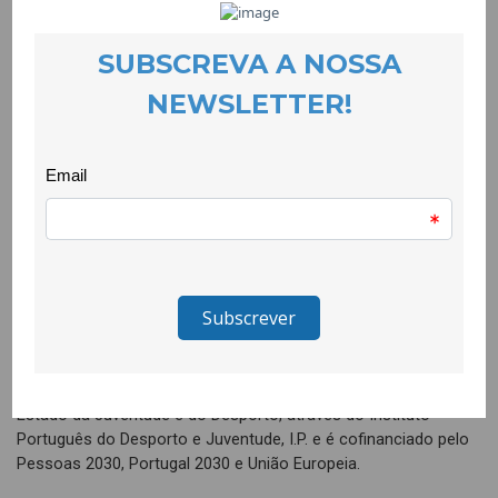
Esta mostra deu visibilidade aos sonhos e desejos de crianças
e jovens da comunidade cigana do Tortosendo, através de
fotografias, frases e pequenos textos criados pelas próprias.
Cada imagem, cada palavra, foi um convite a olhar mais de
perto, a escutar com atenção e a reconhecer o valor das suas
aspirações.
“Revelação” é mais do que uma exposição: é uma afirmação de
identidade, de pertença e de futuro. Um gesto simbólico, mas
carregado de significado, que celebra a diversidade, a voz e o
potencial de cada criança.
_________________
O projecto Quero Ser Mais E9G é promovido pela Secretaria de
Estado da Juventude e do Desporto, através do Instituto
Português do Desporto e Juventude, I.P. e é cofinanciado pelo
Pessoas 2030, Portugal 2030 e União Europeia.