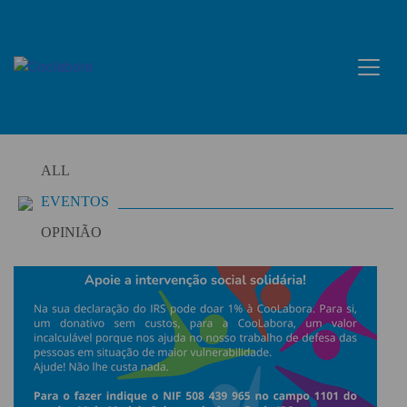
Skip
to
content
ALL
EVENTOS
OPINIÃO