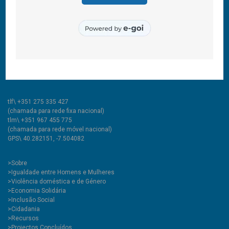
© 2011-2024 COOLABORA CRL
Todos os direitos reservados
CooLabora, CRL — Intervenção Social
Rua Comendador Marcelino, 53
6200-020 Covilhã PT
tlf\ +351 275 335 427
(chamada para rede fixa nacional)
tlm\ +351 967 455 775
(chamada para rede móvel nacional)
GPS\ 40.282151, -7.504082
>
Sobre
>Igualdade entre Homens e Mulheres
>Violência doméstica e de Género
>Economia Solidária
>Inclusão Social
>Cidadania
>Recursos
>Projectos Concluídos