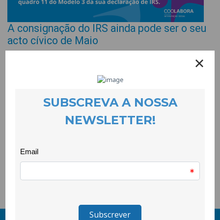
A consignação do IRS ainda pode ser o seu
acto cívico de Maio
EVENTOS
27 May 2025
Termina em Junho a possibilidade de fazer a consignação do
IRS às organizações da sociedade civil que reúnem as
condições para o receber. A CooLabora não só reúne essas
condições, como se compromete, e de acordo com os seus
princípios, onde se destaca a transparência, a usar os
donativos recebidos no apoio directo às pessoas em situação
de vulnerabilidade socio-económica. Contamos consigo na
prossecução da nossa missão!