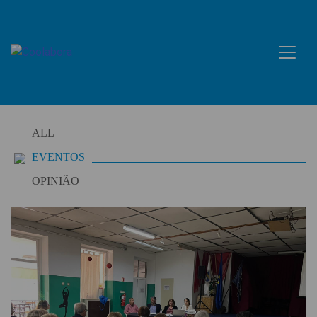
Skip
to
content
ALL
EVENTOS
OPINIÃO