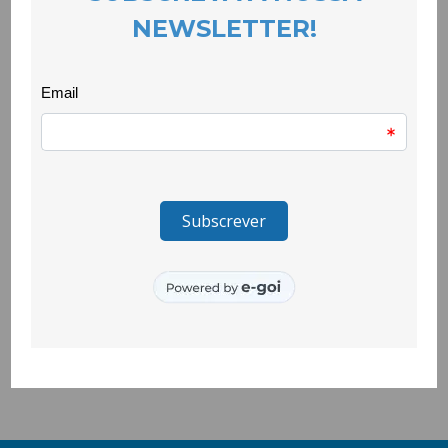
A intervenção de fundo coube a Isabel Matias, chefe de divisão
de planeamento da Câmara Municipal da Covilhã que abordou a
necessidade de devolução do espaço público à cidade, deu
exemplos muito inspiradores, nomeadamente vindos da “rede
de cidades que caminham” e sublinhou que a mobilidade
pedonal é uma matéria estruturante no planeamento das
cidades.
Estes dois debates decorreram no âmbito do projecto Nós
Vamos, promovido pela CooLabora em parceria com a Câmara
Municipal da Covilhã, Unidade de Investigação em Artes da UBI
e duas colectividades: o Grupo Recreativo Vitória de Santo
António e a Liga dos Amigos do Bairro dos Penedos Altos. O
projecto conta com o financiamento da Fundação Calouste
Gulbenkian, no âmbito do programa Democracia e Sociedade
Civil.