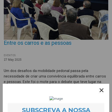
Entre os carros e as pessoas
EVENTOS
27 May 2025
Um dos desafios da mobilidade pedonal passa pela
necessidade de criar uma convivência equilibrada entre carros
e pessoas. Este foi o mote para o debate que teve lugar na
Liga dos Amigos dos Penedos Altos, dia 20 de Maio, no âmbito
do projecto Nós Vamos, sobre democracia e participação
cívica. Este assunto foi sublinhado no diagnóstico feito pela
comunidade do bairro dos Penedos Altos e constitui também
um problema que se coloca em muitas cidades.