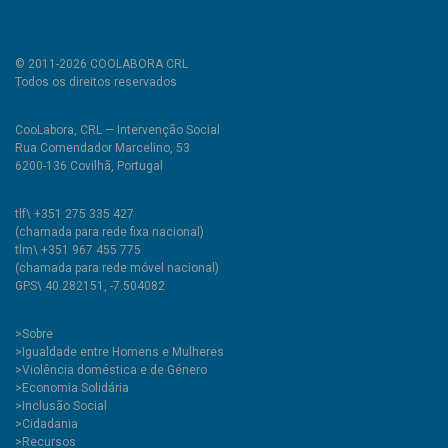
© 2011-2026 COOLABORA CRL
Todos os direitos reservados
CooLabora, CRL — Intervenção Social
Rua Comendador Marcelino, 53
6200-136 Covilhã, Portugal
tlf\ +351 275 335 427
(chamada para rede fixa nacional)
tlm\ +351 967 455 775
(chamada para rede móvel nacional)
GPS\ 40.282151, -7.504082
>
Sobre
>Igualdade entre Homens e Mulheres
>Violência doméstica e de Género
>Economia Solidária
>Inclusão Social
>Cidadania
>Recursos