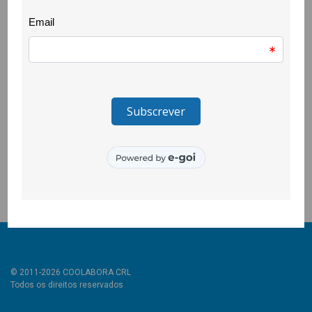
comprometida com a transformação social.
O encontro resultou de uma parceria entre o projecto
EDxperimentar que a CooLabora integra, a Comunidade
Sinergias ED, o Centro de Estudos Africanos da Universidade
do Porto e a FGS e juntou pessoas que vieram de todo o país,
de Guimarães a Faro, o que contribuiu para uma riquíssima
partilha de experiências.
Este encontro foi acreditado como ACD pelo Centro de
Formação da Associação de Escolas da Beira Interior.
© 2011-2026 COOLABORA CRL
Todos os direitos reservados