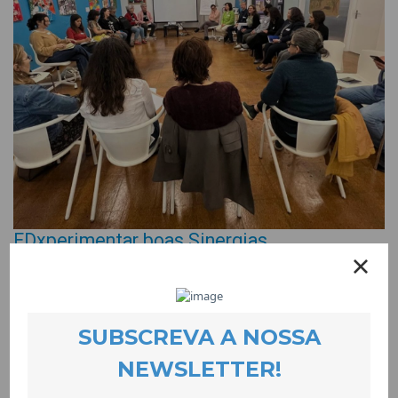
EDxperimentar boas Sinergias
EVENTOS
27 May 2025
EDUCAÇÃO, DEMOCRACIA, CIDADANIA
foi o mote que juntou
na CooLabora, no dia 7 de Maio, docentes, organizações da
sociedade civil e pessoas que trabalham as questões da
participação democrática e da educação para uma cidadania