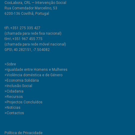
CooLabora, CRL — Intervenção Social
Rua Comendador Marcelino, 53
6200-136 Covilhã, Portugal
tlf\ +351 275 335 427
(chamada para rede fixa nacional)
tlm\ +351 967 455 775
(chamada para rede móvel nacional)
GPS\ 40.282151, -7.504082
>
Sobre
>Igualdade entre Homens e Mulheres
>Violência doméstica e de Género
>Economia Solidária
>Inclusão Social
>Cidadania
>Recursos
>Projectos Concluídos
>Notícias
>Contactos
Política de Privacidade