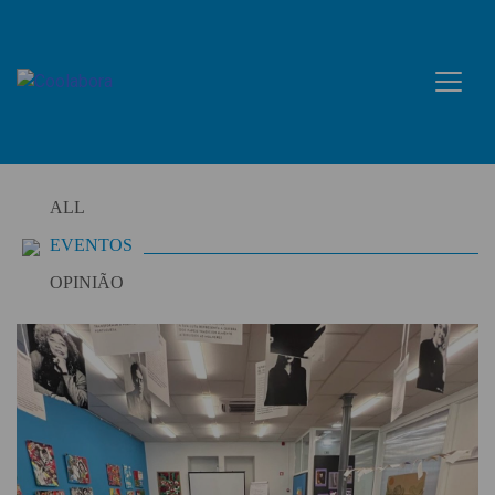
Skip
to
content
ALL
EVENTOS
OPINIÃO