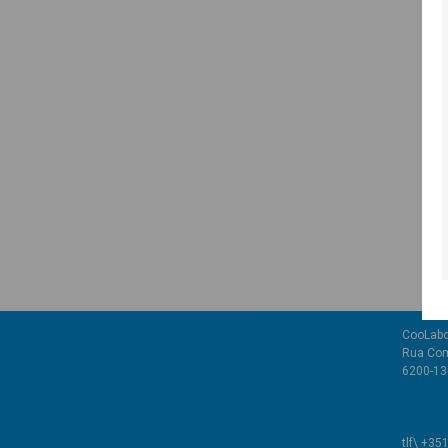
CooLabo
Rua Com
6200-136
tlf\ +35