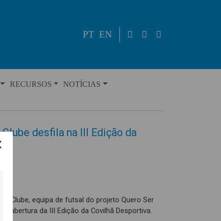
PT
EN
RECURSOS
NOTÍCIAS
Clube desfila na III Edição da
al Clube, equipa de futsal do projeto Quero Ser
de abertura da III Edição da Covilhã Desportiva.