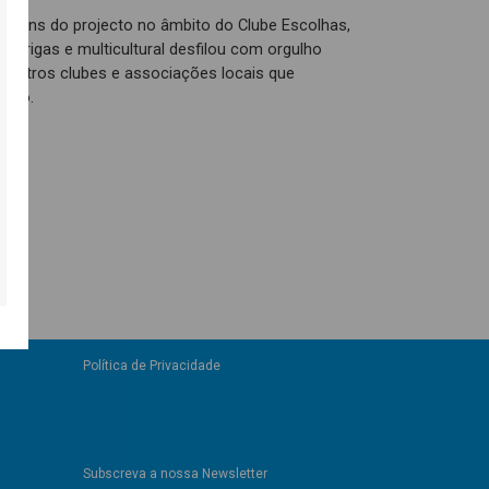
 jovens do projecto no âmbito do Clube Escolhas,
parigas e multicultural desfilou com orgulho
de outros clubes e associações locais que
ípio.
Política de Privacidade
Subscreva a nossa Newsletter