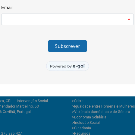
Este clube criado pelos e pelas
com uma equipa de rapazes e ra
pelas ruas da Covilhã ao lado 
promovem o desporto no munic
ra, CRL — Intervenção Social
>
Sobre
endador Marcelino, 53
>Igualdade entre Homens e Mulheres
 Covilhã, Portugal
>Violência doméstica e de Género
>Economia Solidária
>Inclusão Social
>Cidadania
1 275 335 427
>Recursos