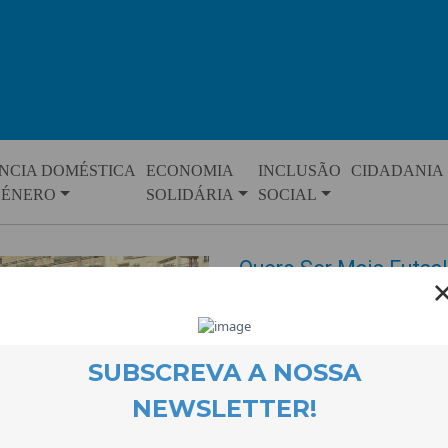
NCIA DOMÉSTICA
ECONOMIA
INCLUSÃO
CIDADANIA
GÉNERO
SOLIDÁRIA
SOCIAL
Quero Ser Mais Futsal 
Covilhã Desportiva
EVENTOS
26 June 2025
A equipa do Quero Ser Mais Futs
Mais E9G, participou na sessão 