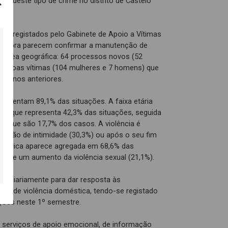
5% deste tipo de crime no distrito de Castelo
os registados pelo Gabinete de Apoio a Vítimas
oLabora parecem confirmar a manutenção de
a área geográfica: 64 processos novos (52
essoas vítimas (104 mulheres e 7 homens) que
m anos anteriores.
presentam 89,1% das situações. A faixa etária
s, que representa 42,3% das situações, seguida
s que são 17,7% dos casos. A violência é
elação de intimidade (30,3%) ou após o seu fim
sicológica aparece agregada em 68,6% das
ar-se um aumento da violência sexual (21,1%).
-se diariamente para dar resposta às
as de violência doméstica, tendo-se registado
ções neste 1º semestre.
r serviços de apoio emocional, de informação