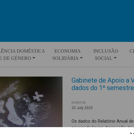
LÊNCIA DOMÉSTICA
ECONOMIA
INCLUSÃO
C
E DE GÉNERO
SOLIDÁRIA
SOCIAL
Gabinete de Apoio a 
dados do 1º semestr
EVENTOS
25 July 2025
Os dados do Relatório Anual d
apesar da ligeira diminuição do