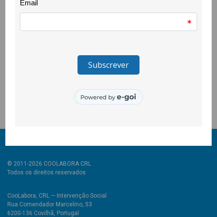
preparativos para a 6ª Edição do Clube Escolhas, que se
avizinha repleta de desafios, objectivos ambiciosos e uma
forte dose de motivação.
O projecto Quero Ser Mais E9G é promovido pela Secretaria de
Estado da Juventude e do Desporto, através do Instituto
Português do Desporto e Juventude, I.P. e é cofinanciado pelo
Pessoas 2030, Portugal 2030 e União Europeia.
© 2011-2026 COOLABORA CRL
Todos os direitos reservados
CooLabora, CRL — Intervenção Social
Rua Comendador Marcelino, 53
6200-136 Covilhã, Portugal