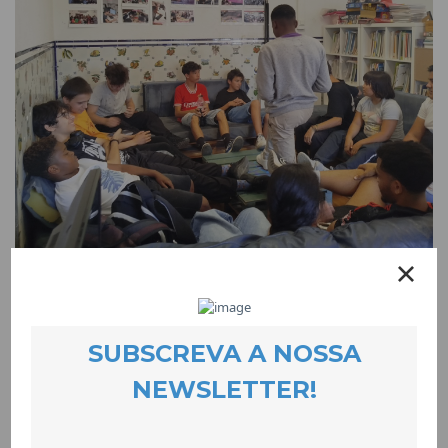
Assembleia de Jovens dá pontapé de saída
para uma nova época desportiva
EVENTOS
30 October 2025
No dia 15 de Outubro, os/as jovens do Projecto Quero Ser Mais
E9G reuniram em Assembleia de Jovens para iniciar os