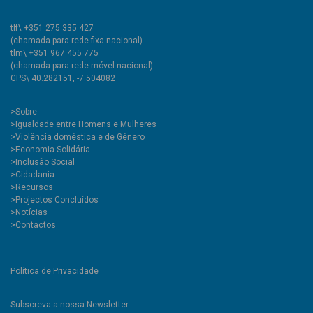
tlf\ +351 275 335 427
(chamada para rede fixa nacional)
tlm\ +351 967 455 775
(chamada para rede móvel nacional)
GPS\ 40.282151, -7.504082
>
Sobre
>Igualdade entre Homens e Mulheres
>Violência doméstica e de Género
>Economia Solidária
>Inclusão Social
>Cidadania
>Recursos
>Projectos Concluídos
>Notícias
>Contactos
Política de Privacidade
Subscreva a nossa Newsletter