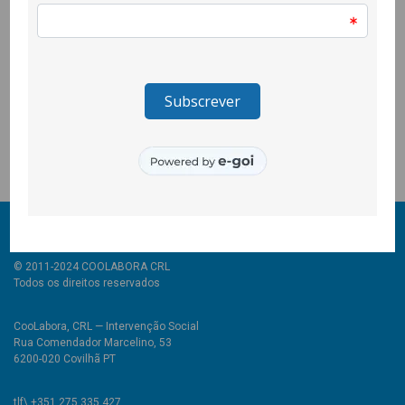
estereótipos sociais legitimadores da violência doméstica e de
género; fornecer dados estatísticos nacionais sobre violência
no namoro; abordar as principais consequências do impacto
da vitimação nas vítimas e elucidar sobre as formas de
intervenção diária do Gabinete de Apoio a Vítimas de Violência
Doméstica e de Género e da Resposta de Apoio Psicológico e
Psicoterapêutico para Crianças e Jovens da CooLabora.
© 2011-2024 COOLABORA CRL
Todos os direitos reservados
CooLabora, CRL — Intervenção Social
Rua Comendador Marcelino, 53
6200-020 Covilhã PT
tlf\ +351 275 335 427