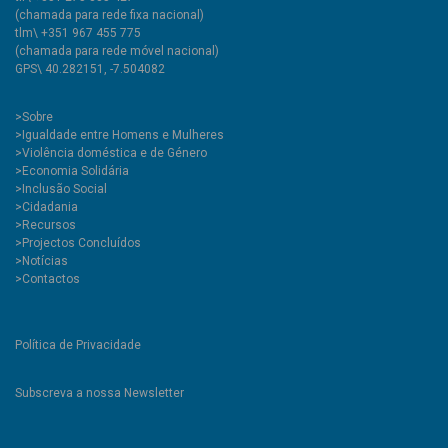
(chamada para rede fixa nacional)
tlm\ +351 967 455 775
(chamada para rede móvel nacional)
GPS\ 40.282151, -7.504082
>
Sobre
>Igualdade entre Homens e Mulheres
>Violência doméstica e de Género
>Economia Solidária
>Inclusão Social
>Cidadania
>Recursos
>Projectos Concluídos
>Notícias
>Contactos
Política de Privacidade
Subscreva a nossa Newsletter