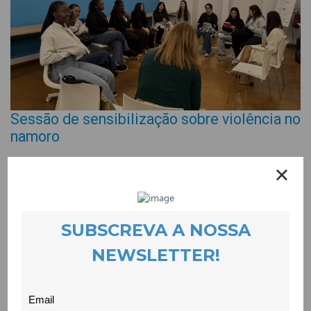
Sessão de sensibilização sobre violência no
namoro
EVENTOS
16 April 2026
No dia 13 de Abril, na CooLabora, dinamizámos uma sessão de
sensibilização sobre violência no namoro para 11 alunas do
11º ano do curso profissional de Técnico/a Auxiliar de Saúde
da Escola Secundária Campos Melo.
Na sessão procurámos informar estas jovens sobre os
principais sinais de alerta para comportamentos abusivos nas
relações de intimidade entre jovens; desconstruir mitos e