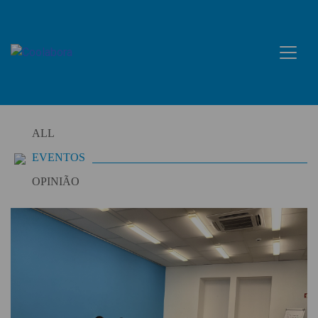
Skip
to
content
ALL
EVENTOS
OPINIÃO