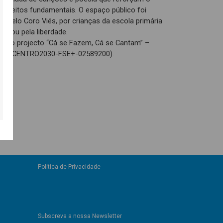
direitos fundamentais. O espaço público foi
, pelo Coro Viés, por crianças da escola primária
inhou pela liberdade.
to do projecto “Cá se Fazem, Cá se Cantam” –
ltura (CENTRO2030-FSE+-02589200).
Política de Privacidade
Subscreva a nossa Newsletter