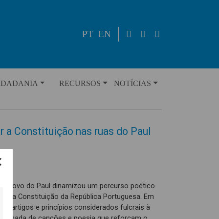
PT
EN
IDADANIA
RECURSOS
NOTÍCIAS
r a Constituição nas ruas do Paul
a do Povo do Paul dinamizou um percurso poético
os da Constituição da República Portuguesa. Em
 de artigos e princípios considerados fulcrais à
panhada de canções e poesia que reforçam o