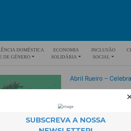
LÊNCIA DOMÉSTICA
ECONOMIA
INCLUSÃO
C
E DE GÉNERO
SOLIDÁRIA
SOCIAL
Abril Rueiro – Celebra
EVENTOS
14 May 2026
Na noite de 24 de Abril, a Cas
cantado para celebrar os 50 an
cada local de paragem, a leitura
democracia na região foi acom