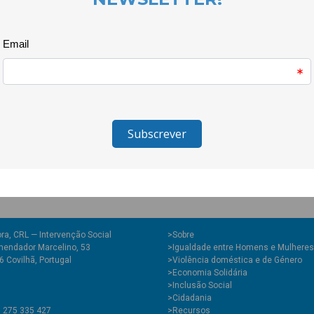
poder da comunidade e os seus 
ocupado pelas Adufeiras do Paul
local e por muita gente que cam
O Coro Viés é apoiado no âmbi
Centro 2030, Inclusão pela Cu
ra, CRL — Intervenção Social
>
Sobre
endador Marcelino, 53
>Igualdade entre Homens e Mulheres
 Covilhã, Portugal
>Violência doméstica e de Género
>Economia Solidária
>Inclusão Social
>Cidadania
1 275 335 427
>Recursos