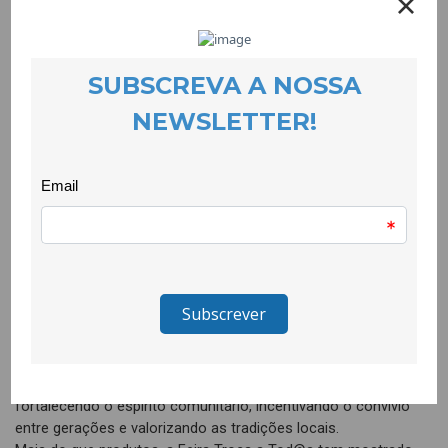
EVENTOS
14 May 2026
Promover os produtos locais e dar visibilidade aos produtores
e às produtoras da região é o coração da Feira Troca a Tod@s.
Apesar da chuva, o evento foi palco a duas expressões
fundamentais da cultura: a música e a dança.
O programa musical destacou-se pela sua diversidade e
qualidade. Para além do Palco CriaTivo — uma colaboração
entre a CooLabora, o CRIA e a Companhia Club — que contou
com três DJs, assistiu-se a uma actuação marcante das
Vozes do CAI, com temas evocativos do 25 de Abril. O Coro
Viés trouxe interpretações centradas na liberdade, na
resistência e na luta pela igualdade de direitos. O Grupo de
Bombos do Tortosendo marcou presença com uma arruada
que reforçou o ambiente festivo.
As Danças do Paul reuniram participantes e visitantes,
animando a feira e contribuindo para o envolvimento colectivo,
fortalecendo o espírito comunitário, incentivando o convívio
entre gerações e valorizando as tradições locais.