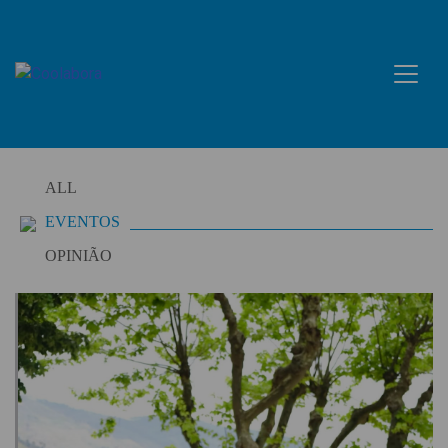
Skip
to
content
ALL
EVENTOS
OPINIÃO