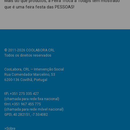
Mais do que produtos, a Feira Troca a Tod@s tem mostrado
que é uma feira festa das PESSOAS!
© 2011-2026 COOLABORA CRL
Todos os direitos reservados
CooLabora, CRL — Intervenção Social
Rua Comendador Marcelino, 53
6200-136 Covilhã, Portugal
tlf\ +351 275 335 427
(chamada para rede fixa nacional)
tlm\ +351 967 455 775
(chamada para rede móvel nacional)
GPS\ 40.282151, -7.504082
>
Sobre