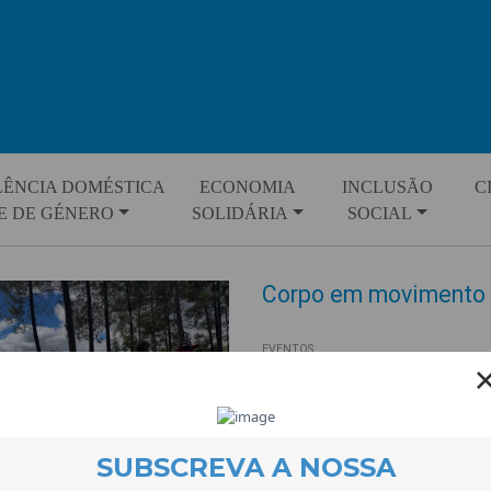
LÊNCIA DOMÉSTICA
ECONOMIA
INCLUSÃO
C
E DE GÉNERO
SOLIDÁRIA
SOCIAL
Corpo em movimento s
EVENTOS
14 May 2026
O Parque de São Miguel, no Tort
no âmbito da Prova de Aptidão 
Desporto da Escola Secundária F
A actividade, centrada na orie