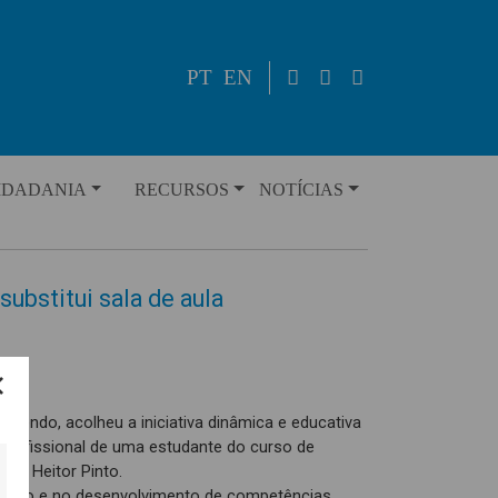
PT
EN
IDADANIA
RECURSOS
NOTÍCIAS
ubstitui sala de aula
osendo, acolheu a iniciativa dinâmica e educativa
Profissional de uma estudante do curso de
rei Heitor Pinto.
ntação e no desenvolvimento de competências