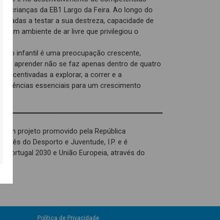
o de crianças da EB1 Largo da Feira. Ao longo do
safiadas a testar a sua destreza, capacidade de
, num ambiente de ar livre que privilegiou o
mo infantil é uma preocupação crescente,
 que aprender não se faz apenas dentro de quatro
 incentivadas a explorar, a correr e a
petências essenciais para um crescimento
é um projeto promovido pela República
tuguês do Desporto e Juventude, I.P. e é
, Portugal 2030 e União Europeia, através do
Política de Privacidade