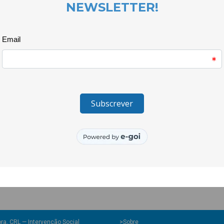
físicas, envolveu a participaçã
percurso, as crianças foram de
orientação e trabalho em equipa
movimento e a descoberta.
Num tempo em que o sedentaris
iniciativas como esta reforçam
paredes. Quando as crianças são
experimentar, desenvolvem com
saudável.
O projecto Quero Ser Mais E9G 
Portuguesa e pelo Instituto Por
cofinanciado pelo Pessoas 2030
Fundo Social Europeu.
ra, CRL — Intervenção Social
>
Sobre